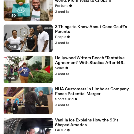
world: From Tesla to Chobani
Fortune
3 anni fa
4:50
3 Things to Know About Coco Gauff's
Parents
People
3 anni fa
0:46
Hollywood Writers Reach ‘Tentative
Agreement’ With Studios After 146
Day Strike
Veuer
3 anni fa
1:09
NHA Customers in Limbo as Company
Faces Potential Merger
SportsGrid
3 anni fa
2:01
Vanilla Ice Explains How the 90’s
Shaped America
FACTZ