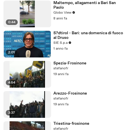
Maltempo, allagamenti a Bari San
Paolo
Globo View
8 anni fa
0:44
S?dtirol - Bari: una domenica di fuoco
al Druso
SIE S.p.a
1 anno fa
2:01
Spezia-Frosinone
stefanofr
19 anni fa
4:54
Arezzo-Frosinone
stefanofr
19 anni fa
3:37
Triestina-frosinone
stefanofr