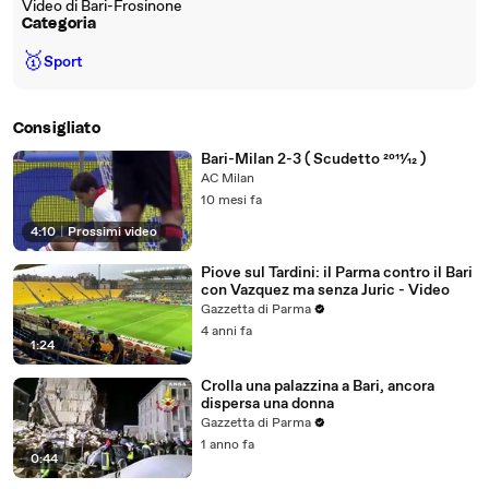
Video di Bari-Frosinone
Categoria
🥇
Sport
Consigliato
Bari-Milan 2-3 ( Scudetto 2011⁄12 )
AC Milan
10 mesi fa
4:10
|
Prossimi video
Piove sul Tardini: il Parma contro il Bari
con Vazquez ma senza Juric - Video
Gazzetta di Parma
4 anni fa
1:24
Crolla una palazzina a Bari, ancora
dispersa una donna
Gazzetta di Parma
1 anno fa
0:44