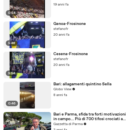
19 anni fa
0:54
Genoa-Frosinone
stefanofr
20 anni fa
5:48
Cesena-Frosinone
stefanofr
20 anni fa
5:54
Bari: allagamenti quintino Sella
Globo View
8 anni fa
0:46
Bari e Parma, sfida tra forti motivazioni
in campo... Più di 700 tifosi crociati al
"San Nicola": Sandro Piovani fa il punto
Gazzetta di Parma
- Video