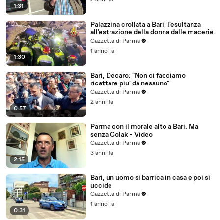
2 anni fa
1:31
Palazzina crollata a Bari, l'esultanza
all'estrazione della donna dalle macerie
Gazzetta di Parma
1 anno fa
1:30
Bari, Decaro: "Non ci facciamo
ricattare piu' da nessuno"
Gazzetta di Parma
2 anni fa
0:57
Parma con il morale alto a Bari. Ma
senza Colak - Video
Gazzetta di Parma
3 anni fa
2:15
Bari, un uomo si barrica in casa e poi si
uccide
Gazzetta di Parma
1 anno fa
0:31