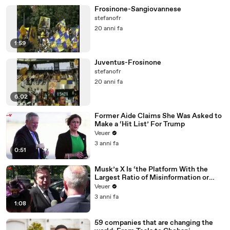
Frosinone-Sangiovannese
stefanofr
20 anni fa
1:59
Juventus-Frosinone
stefanofr
20 anni fa
6:02
Former Aide Claims She Was Asked to
Make a ‘Hit List’ For Trump
Veuer
3 anni fa
0:51
Musk’s X Is ‘the Platform With the
Largest Ratio of Misinformation or
Disinformation’ Amongst All Social
Veuer
Media Platforms
3 anni fa
1:08
59 companies that are changing the