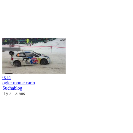
0:14
ogier monte carlo
Suchablog
il y a 13 ans