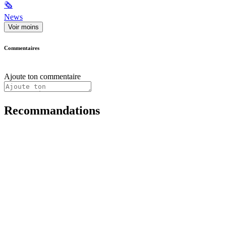
🗞
News
Voir moins
Commentaires
Ajoute ton commentaire
Recommandations