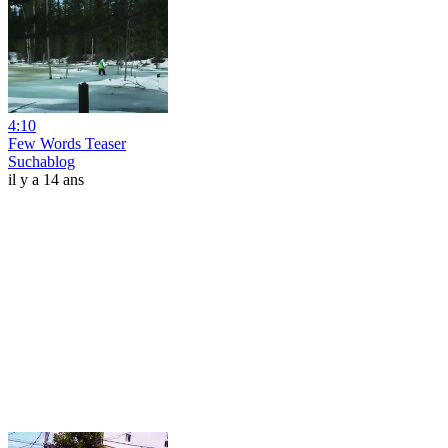
4:10
Few Words Teaser
Suchablog
il y a 14 ans