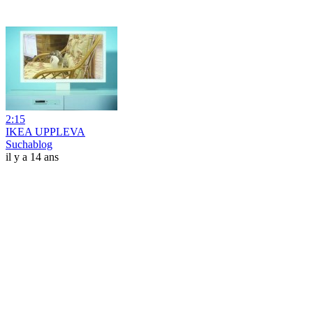
2:15
IKEA UPPLEVA
Suchablog
il y a 14 ans