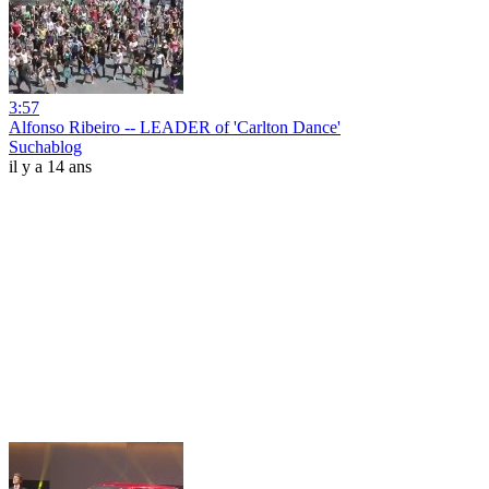
3:57
Alfonso Ribeiro -- LEADER of 'Carlton Dance'
Suchablog
il y a 14 ans