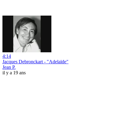
4:14
Jacques Debronckart - "Adelaïde"
Jean P.
il y a 19 ans