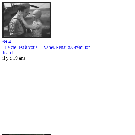
6:04
"Le ciel est à vous" - Vanel/Renaud/Grémillon
Jean P.
il y a 19 ans