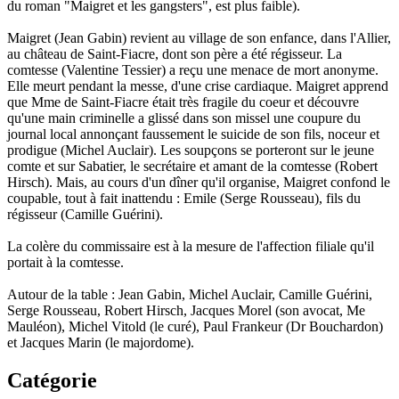
du roman "Maigret et les gangsters", est plus faible).
Maigret (Jean Gabin) revient au village de son enfance, dans l'Allier,
au château de Saint-Fiacre, dont son père a été régisseur. La
comtesse (Valentine Tessier) a reçu une menace de mort anonyme.
Elle meurt pendant la messe, d'une crise cardiaque. Maigret apprend
que Mme de Saint-Fiacre était très fragile du coeur et découvre
qu'une main criminelle a glissé dans son missel une coupure du
journal local annonçant faussement le suicide de son fils, noceur et
prodigue (Michel Auclair). Les soupçons se porteront sur le jeune
comte et sur Sabatier, le secrétaire et amant de la comtesse (Robert
Hirsch). Mais, au cours d'un dîner qu'il organise, Maigret confond le
coupable, tout à fait inattendu : Emile (Serge Rousseau), fils du
régisseur (Camille Guérini).
La colère du commissaire est à la mesure de l'affection filiale qu'il
portait à la comtesse.
Autour de la table : Jean Gabin, Michel Auclair, Camille Guérini,
Serge Rousseau, Robert Hirsch, Jacques Morel (son avocat, Me
Mauléon), Michel Vitold (le curé), Paul Frankeur (Dr Bouchardon)
et Jacques Marin (le majordome).
Catégorie