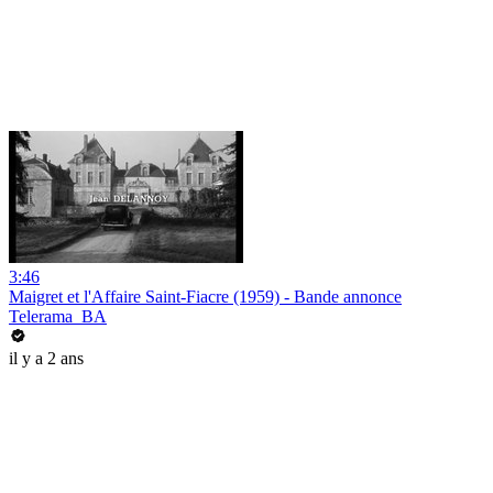
3:46
Maigret et l'Affaire Saint-Fiacre (1959) - Bande annonce
Telerama_BA
il y a 2 ans