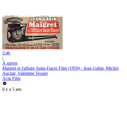
3:46
|
À suivre
Maigret et l'affaire Saint-Fiacre Film (1959) - Jean Gabin, Michel
Auclair, Valentine Tessier
Actu Film
il y a 5 ans