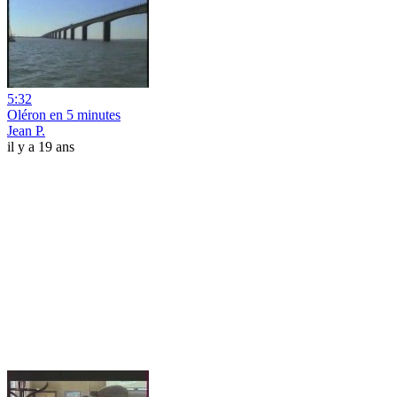
5:32
Oléron en 5 minutes
Jean P.
il y a 19 ans