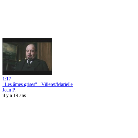
1:17
"Les âmes grises" - Villeret/Marielle
Jean P.
il y a 19 ans