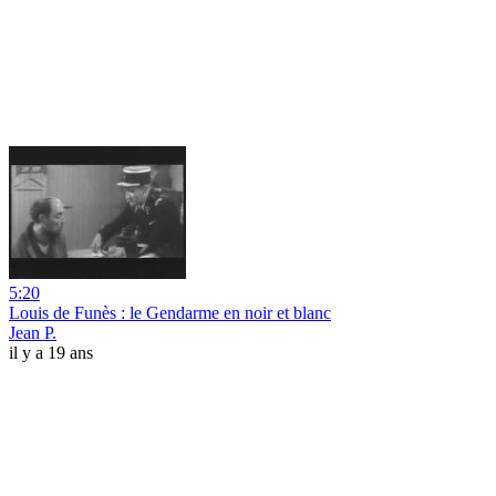
5:20
Louis de Funès : le Gendarme en noir et blanc
Jean P.
il y a 19 ans