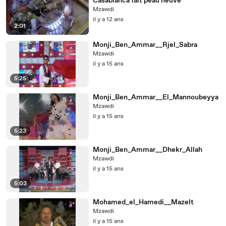
Casablanca fait peau neuve
Mzawdi
il y a 12 ans
2:01
Monji_Ben_Ammar__Rjel_Sabra
Mzawdi
il y a 15 ans
5:25
Monji_Ben_Ammar__El_Mannoubeyya
Mzawdi
il y a 15 ans
5:23
Monji_Ben_Ammar__Dhekr_Allah
Mzawdi
il y a 15 ans
5:03
Mohamed_el_Hamedi__Mazelt
Mzawdi
il y a 15 ans