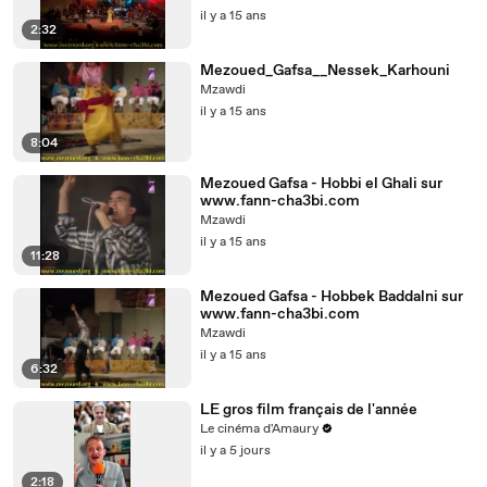
il y a 15 ans
2:32
Mezoued_Gafsa__Nessek_Karhouni
Mzawdi
il y a 15 ans
8:04
Mezoued Gafsa - Hobbi el Ghali sur
www.fann-cha3bi.com
Mzawdi
il y a 15 ans
11:28
Mezoued Gafsa - Hobbek Baddalni sur
www.fann-cha3bi.com
Mzawdi
il y a 15 ans
6:32
LE gros film français de l'année
Le cinéma d'Amaury
il y a 5 jours
2:18