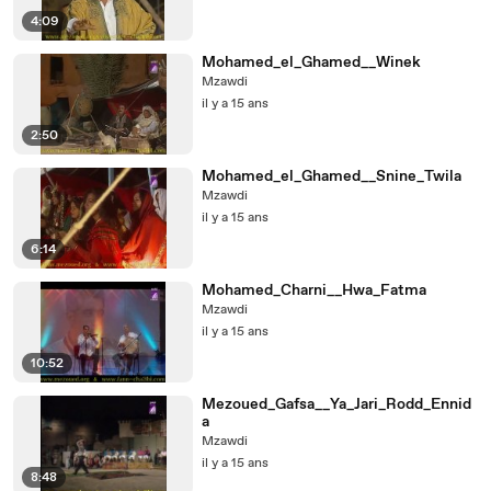
4:09
Mohamed_el_Ghamed__Winek
Mzawdi
il y a 15 ans
2:50
Mohamed_el_Ghamed__Snine_Twila
Mzawdi
il y a 15 ans
6:14
Mohamed_Charni__Hwa_Fatma
Mzawdi
il y a 15 ans
10:52
Mezoued_Gafsa__Ya_Jari_Rodd_Ennid
a
Mzawdi
il y a 15 ans
8:48