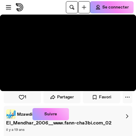
Passer au player
Passer au contenu principal
Se connecter
1
Partager
Favori
Suivre
Mzawdi
El_Mendhar_2006__www.fann-cha3bi.com_02
il y a 19 ans