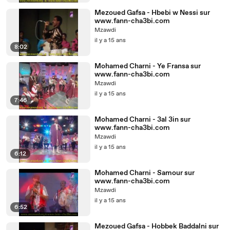
Mezoued Gafsa - Hbebi w Nessi sur
www.fann-cha3bi.com
Mzawdi
il y a 15 ans
8:02
Mohamed Charni - Ye Fransa sur
www.fann-cha3bi.com
Mzawdi
il y a 15 ans
7:46
Mohamed Charni - 3al 3in sur
www.fann-cha3bi.com
Mzawdi
il y a 15 ans
6:12
Mohamed Charni - Samour sur
www.fann-cha3bi.com
Mzawdi
il y a 15 ans
6:52
Mezoued Gafsa - Hobbek Baddalni sur