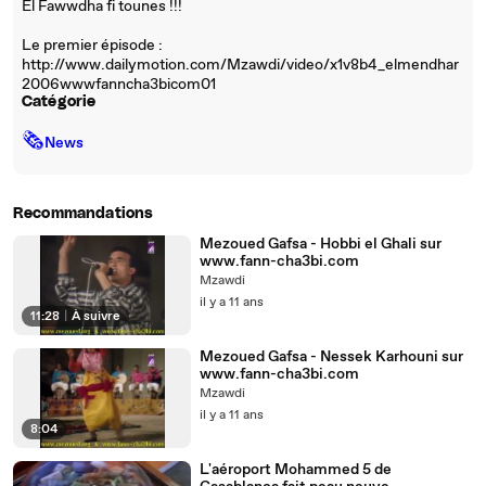
El Fawwdha fi tounes !!!
Le premier épisode :
http://www.dailymotion.com/Mzawdi/video/x1v8b4_elmendhar
2006wwwfanncha3bicom01
Catégorie
🗞
News
Recommandations
Mezoued Gafsa - Hobbi el Ghali sur
www.fann-cha3bi.com
Mzawdi
il y a 11 ans
11:28
|
À suivre
Mezoued Gafsa - Nessek Karhouni sur
www.fann-cha3bi.com
Mzawdi
il y a 11 ans
8:04
L'aéroport Mohammed 5 de