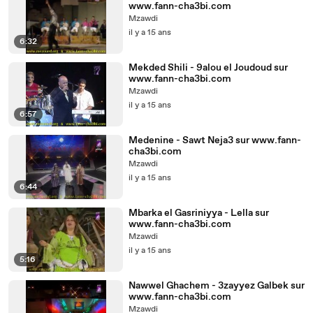
www.fann-cha3bi.com
Mzawdi
il y a 15 ans
6:32
Mekded Shili - 9alou el Joudoud sur
www.fann-cha3bi.com
Mzawdi
il y a 15 ans
6:57
Medenine - Sawt Neja3 sur www.fann-
cha3bi.com
Mzawdi
il y a 15 ans
6:44
Mbarka el Gasriniyya - Lella sur
www.fann-cha3bi.com
Mzawdi
il y a 15 ans
5:16
Nawwel Ghachem - 3zayyez Galbek sur
www.fann-cha3bi.com
Mzawdi