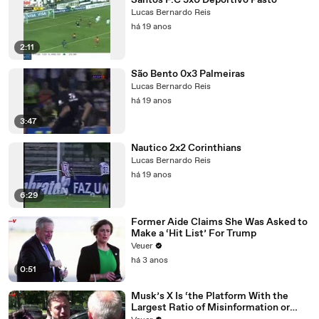
Santos F.C 3x0 Deportivo Pasto
Lucas Bernardo Reis
há 19 anos
2:11
São Bento 0x3 Palmeiras
Lucas Bernardo Reis
há 19 anos
3:47
Nautico 2x2 Corinthians
Lucas Bernardo Reis
há 19 anos
6:29
Former Aide Claims She Was Asked to
Make a ‘Hit List’ For Trump
Veuer
há 3 anos
0:51
Musk’s X Is ‘the Platform With the
Largest Ratio of Misinformation or