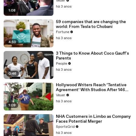
Disinformation’ Amongst All Social
Veuer
Media Platforms
há 3 anos
1:08
59 companies that are changing the
world: From Tesla to Chobani
Fortune
há 3 anos
4:50
3 Things to Know About Coco Gauff's
Parents
People
há 3 anos
0:46
Hollywood Writers Reach ‘Tentative
Agreement’ With Studios After 146
Day Strike
Veuer
há 3 anos
1:09
NHA Customers in Limbo as Company
Faces Potential Merger
SportsGrid
há 3 anos