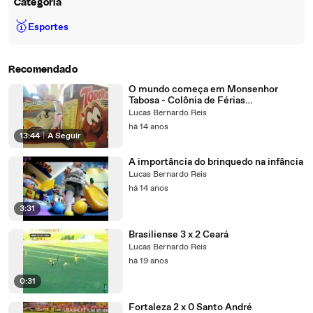
Categoria
🥇
Esportes
Recomendado
O mundo começa em Monsenhor
Tabosa - Colônia de Férias
COFAC/UFC/SEDUC
Lucas Bernardo Reis
há 14 anos
13:44
|
A Seguir
A importância do brinquedo na infância
Lucas Bernardo Reis
há 14 anos
3:31
Brasiliense 3 x 2 Ceará
Lucas Bernardo Reis
há 19 anos
0:31
Fortaleza 2 x 0 Santo André