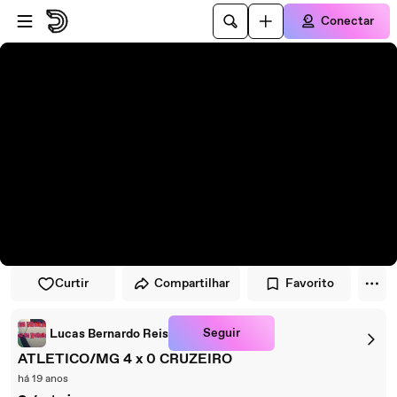
Pular para o player
Ir para o conteúdo principal
Conectar
Curtir
Compartilhar
Favorito
Seguir
Lucas Bernardo Reis
ATLETICO/MG 4 x 0 CRUZEIRO
há 19 anos