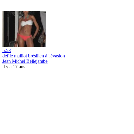
5:58
défilé maillot brésilien à l'évasion
Jean Michel Bellejambe
il y a 17 ans