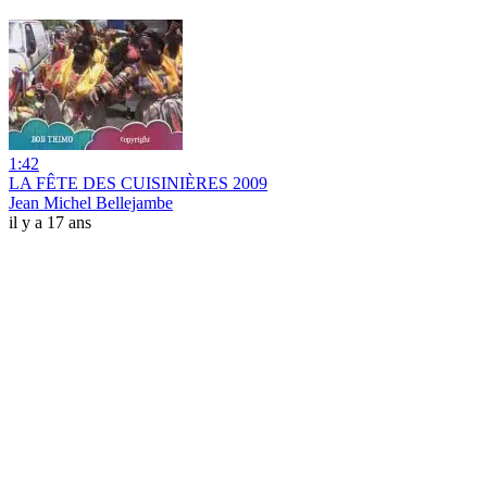
1:42
LA FÊTE DES CUISINIÈRES 2009
Jean Michel Bellejambe
il y a 17 ans