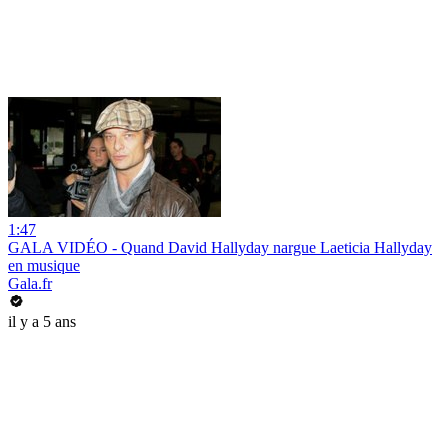
1:47
GALA VIDÉO - Quand David Hallyday nargue Laeticia Hallyday
en musique
Gala.fr
il y a 5 ans