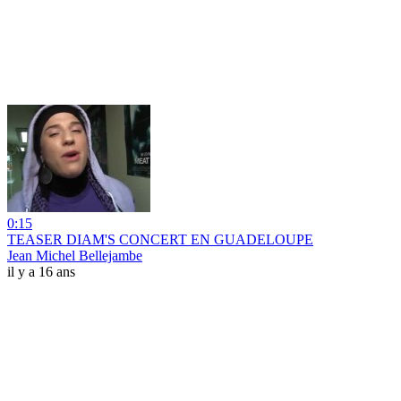
0:15
TEASER DIAM'S CONCERT EN GUADELOUPE
Jean Michel Bellejambe
il y a 16 ans