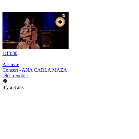
1:13:30
|
À suivre
Concert - ANA CARLA MAZA
téléGrenoble
il y a 3 ans