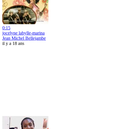
0:15
jocelyne labylle-marina
Jean Michel Bellejambe
il y a 18 ans