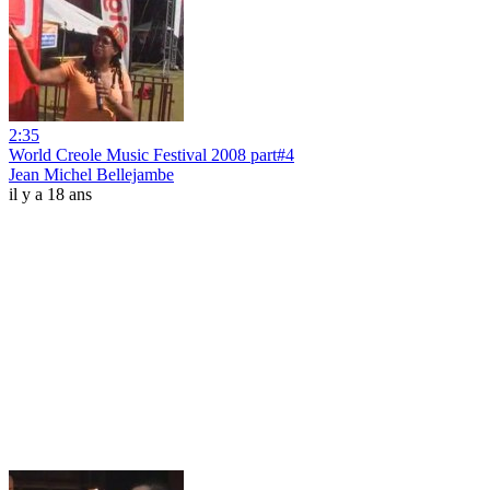
2:35
World Creole Music Festival 2008 part#4
Jean Michel Bellejambe
il y a 18 ans