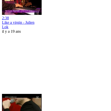
2:38
Like a virgin - Julien
Lok
il y a 19 ans