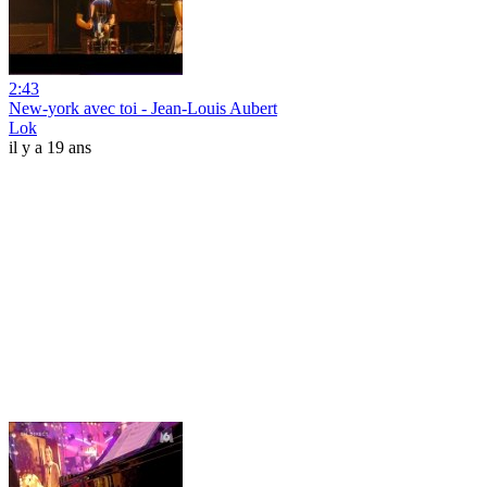
2:43
New-york avec toi - Jean-Louis Aubert
Lok
il y a 19 ans