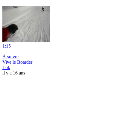
1:15
|
À suivre
Vive le Boarder
Lok
il y a 16 ans