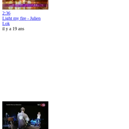
2:36
Light my fire - Julien
Lok
il y a 19 ans