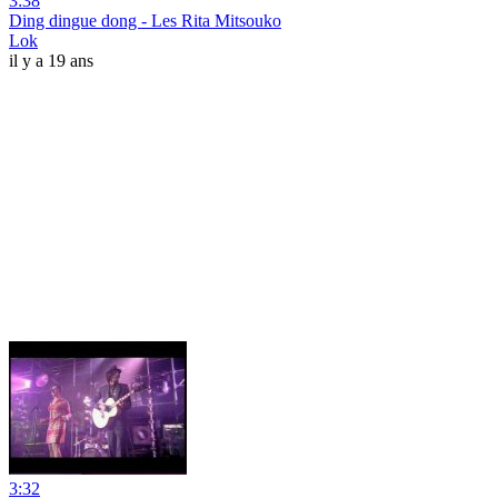
3:38
Ding dingue dong - Les Rita Mitsouko
Lok
il y a 19 ans
3:32