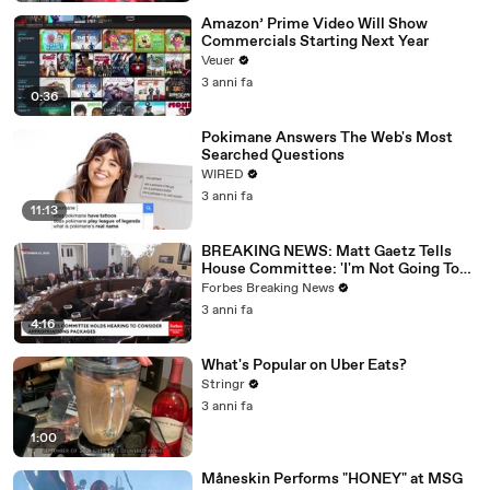
Amazon’ Prime Video Will Show
Commercials Starting Next Year
Veuer
3 anni fa
0:36
Pokimane Answers The Web's Most
Searched Questions
WIRED
3 anni fa
11:13
BREAKING NEWS: Matt Gaetz Tells
House Committee: 'I'm Not Going To
Vote For A Continuing Resolution'
Forbes Breaking News
3 anni fa
4:16
What's Popular on Uber Eats?
Stringr
3 anni fa
1:00
Måneskin Performs "HONEY" at MSG