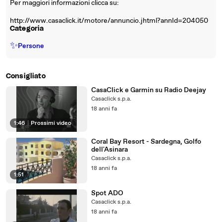
Per maggiori informazioni clicca su:
http://www.casaclick.it/motore/annuncio.jhtml?annId=204050
Categoria
✨
Persone
Consigliato
CasaClick e Garmin su Radio Deejay
Casaclick s.p.a.
18 anni fa
1:46
|
Prossimi video
Coral Bay Resort - Sardegna, Golfo
dell'Asinara
Casaclick s.p.a.
18 anni fa
1:51
Spot ADO
Casaclick s.p.a.
18 anni fa