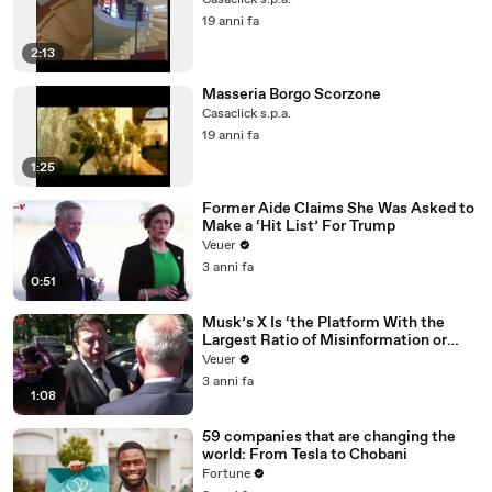
Casaclick s.p.a.
19 anni fa
2:13
Masseria Borgo Scorzone
Casaclick s.p.a.
19 anni fa
1:25
Former Aide Claims She Was Asked to
Make a ‘Hit List’ For Trump
Veuer
3 anni fa
0:51
Musk’s X Is ‘the Platform With the
Largest Ratio of Misinformation or
Disinformation’ Amongst All Social
Veuer
Media Platforms
3 anni fa
1:08
59 companies that are changing the
world: From Tesla to Chobani
Fortune