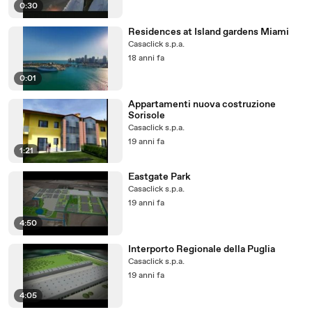
0:30
Residences at Island gardens Miami
Casaclick s.p.a.
18 anni fa
0:01
Appartamenti nuova costruzione
Sorisole
Casaclick s.p.a.
19 anni fa
1:21
Eastgate Park
Casaclick s.p.a.
19 anni fa
4:50
Interporto Regionale della Puglia
Casaclick s.p.a.
19 anni fa
4:05