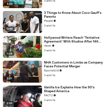
3 anni fa
4:50
3 Things to Know About Coco Gauff's
Parents
People
3 anni fa
0:46
Hollywood Writers Reach ‘Tentative
Agreement’ With Studios After 146
Day Strike
Veuer
3 anni fa
1:09
NHA Customers in Limbo as Company
Faces Potential Merger
SportsGrid
3 anni fa
2:01
Vanilla Ice Explains How the 90’s
Shaped America
FACTZ
3 anni fa
2:55