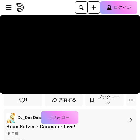
プレイヤーにスキップ
メインコンテンツにスキップ
ログイン
ブックマー
1
共有する
ク
+フォロー
DJ_DeeDee
Brian Setzer - Caravan - Live!
19 年前