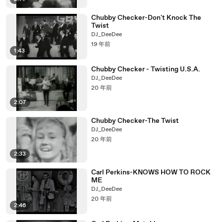
Chubby Checker-Don't Knock The
Twist
DJ_DeeDee
19 年前
1:43
Chubby Checker - Twisting U.S.A.
DJ_DeeDee
20 年前
2:07
Chubby Checker-The Twist
DJ_DeeDee
20 年前
2:33
Carl Perkins-KNOWS HOW TO ROCK
ME
DJ_DeeDee
20 年前
2:46