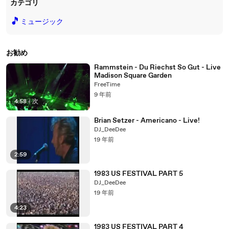
カテゴリ
🎵
ミュージック
お勧め
Rammstein - Du Riechst So Gut - Live
Madison Square Garden
FreeTime
9 年前
4:58
|
次
Brian Setzer - Americano - Live!
DJ_DeeDee
19 年前
2:59
1983 US FESTIVAL PART 5
DJ_DeeDee
19 年前
4:23
1983 US FESTIVAL PART 4