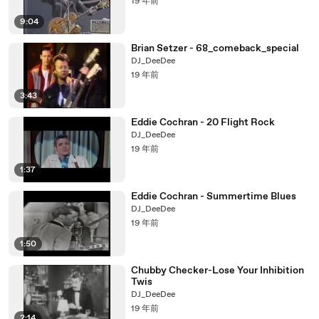
19 年前
9:04
Brian Setzer - 68_comeback_special
DJ_DeeDee
19 年前
3:43
Eddie Cochran - 20 Flight Rock
DJ_DeeDee
19 年前
1:37
Eddie Cochran - Summertime Blues
DJ_DeeDee
19 年前
1:50
Chubby Checker-Lose Your Inhibition
Twis
DJ_DeeDee
19 年前
2:14