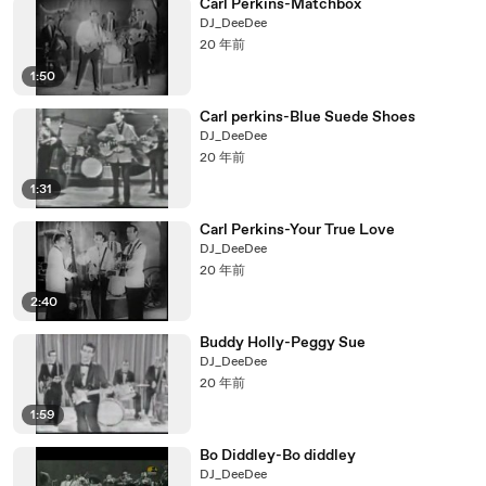
Carl Perkins-Matchbox
DJ_DeeDee
20 年前
1:50
Carl perkins-Blue Suede Shoes
DJ_DeeDee
20 年前
1:31
Carl Perkins-Your True Love
DJ_DeeDee
20 年前
2:40
Buddy Holly-Peggy Sue
DJ_DeeDee
20 年前
1:59
Bo Diddley-Bo diddley
DJ_DeeDee