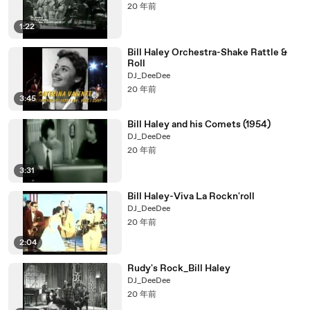
20 年前
1:22
Bill Haley Orchestra-Shake Rattle &
Roll
DJ_DeeDee
20 年前
3:45
Bill Haley and his Comets (1954)
DJ_DeeDee
20 年前
3:31
Bill Haley-Viva La Rockn'roll
DJ_DeeDee
20 年前
2:04
Rudy's Rock_Bill Haley
DJ_DeeDee
20 年前