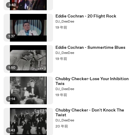
3:43
Eddie Cochran - 20 Flight Rock
DJ_DeeDee
19 年前
1:37
Eddie Cochran - Summertime Blues
DJ_DeeDee
19 年前
1:50
Chubby Checker-Lose Your Inhibition
Twis
DJ_DeeDee
19 年前
2:14
Chubby Checker - Don't Knock The
Twist
DJ_DeeDee
20 年前
1:43