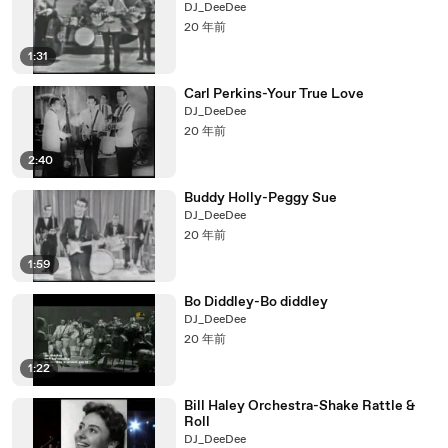
DJ_DeeDee
20 年前
1:31
Carl Perkins-Your True Love
DJ_DeeDee
20 年前
2:40
Buddy Holly-Peggy Sue
DJ_DeeDee
20 年前
1:59
Bo Diddley-Bo diddley
DJ_DeeDee
20 年前
1:22
Bill Haley Orchestra-Shake Rattle &
Roll
DJ_DeeDee