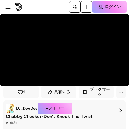
プレイヤーにスキップ
メインコンテンツにスキップ
ログイン
ブックマー
1
共有する
ク
+フォロー
DJ_DeeDee
Chubby Checker-Don't Knock The Twist
19 年前