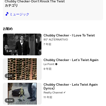
Chubby Checker-Don't Knock The Twist
カテゴリ
🎵
ミュージック
お勧め
Chubby Checker - I Love To Twist
80" ALTERNATIVO
7 年前
2:41
|
次
Chubby Checker - Let's Twist Again
Le Point
9 年前
2:27
Chubby Checker - Lets Twist Again
(lyrics)
Realty Channel ✔
11 年前
4:04