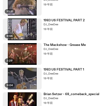
DJ_DeeDee
19 年前
10:31
1983 US FESTIVAL PART 2
DJ_DeeDee
19 年前
9:56
The Mackshow - Grease Me
DJ_DeeDee
19 年前
2:29
1983 US FESTIVAL PART 1
DJ_DeeDee
19 年前
9:04
Brian Setzer - 68_comeback_special
DJ_DeeDee
19 年前