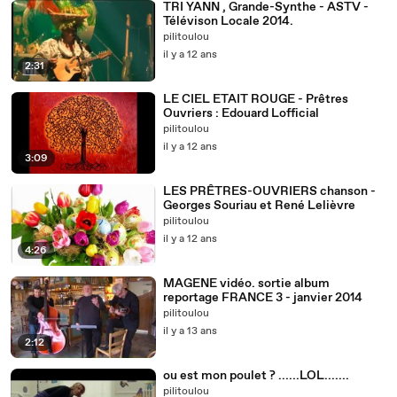
TRI YANN , Grande-Synthe - ASTV -
Télévison Locale 2014.
pilitoulou
il y a 12 ans
2:31
LE CIEL ETAIT ROUGE - Prêtres
Ouvriers : Edouard Lofficial
pilitoulou
il y a 12 ans
3:09
LES PRÊTRES-OUVRIERS chanson -
Georges Souriau et René Lelièvre
pilitoulou
il y a 12 ans
4:26
MAGENE vidéo. sortie album
reportage FRANCE 3 - janvier 2014
pilitoulou
il y a 13 ans
2:12
ou est mon poulet ? ......LOL.......
pilitoulou