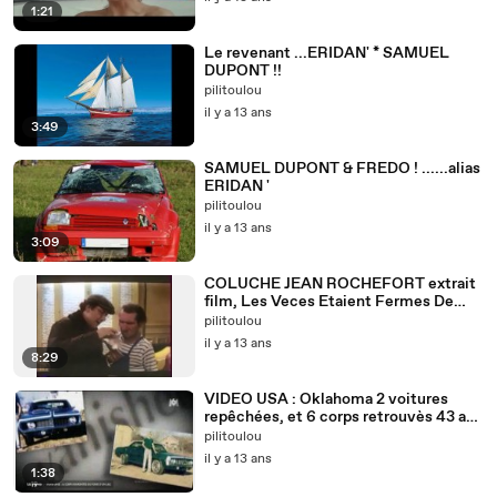
1:21
Le revenant ...ERIDAN' * SAMUEL
DUPONT !!
pilitoulou
il y a 13 ans
3:49
SAMUEL DUPONT & FREDO ! ......alias
ERIDAN '
pilitoulou
il y a 13 ans
3:09
COLUCHE JEAN ROCHEFORT extrait
film, Les Veces Etaient Fermes De
L'interieur
pilitoulou
il y a 13 ans
8:29
VIDEO USA : Oklahoma 2 voitures
repêchées, et 6 corps retrouvès 43 ans
après ........
pilitoulou
il y a 13 ans
1:38