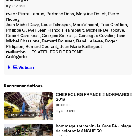
il y a 12 ans
avec : Pierre Lebrun, Bertrand Dabo, Maryline Douet, Pierre
Niobey,
Jean Michel Davy, Louis Teknayan, Marc Vincent, Fred Chrétien,
Philippe Guevel, Jean François Raimbault, Michelle Dellabbaye,
Robert Cardineau, Georges Souriau,...Gonzague Cuvelier, Jean
Michel Chassinne, Bernard Rousset, René Lelievre, Roger
Philipson, Bernard Courant,, Jean Marie Baillarguet
réalisation : LES ATELIERS DE FRESNE
Catégorie
️👩‍💻️
Webcam
Recommandations
CHERBOURG FRANCE 3 NORMANDIE
2016
pilitoulou
il y a 10 ans
26:11
|
À suivre
hommage souvenir - le Gros Bé - plage
de sciotot MANCHE 50