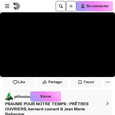
Passer au player
Passer au contenu principal
Se connecter
Like
Partager
Favori
Suivre
pilitoulou
PSAUME POUR NOTRE TEMPS : PRÊTRES
OUVRIERS, bernard courant & Jean Marie
Baihargue