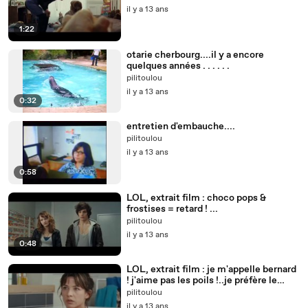
il y a 13 ans
1:22
otarie cherbourg....il y a encore
quelques années . . . . . .
pilitoulou
il y a 13 ans
0:32
entretien d'embauche....
pilitoulou
il y a 13 ans
0:58
LOL, extrait film : choco pops &
frostises = retard ! ...
pilitoulou
il y a 13 ans
0:48
LOL, extrait film : je m'appelle bernard
! j'aime pas les poils !..je préfère le
cachemire...
pilitoulou
il y a 13 ans