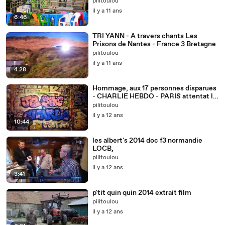
pilitoulou
il y a 11 ans
6:46
TRI YANN - A travers chants Les
Prisons de Nantes - France 3 Bretagne
pilitoulou
il y a 11 ans
4:28
Hommage, aux 17 personnes disparues
- CHARLIE HEBDO - PARIS attentat le
07 janvier 2015
pilitoulou
il y a 12 ans
10:44
les albert's 2014 doc f3 normandie
LOCB,
pilitoulou
il y a 12 ans
3:41
p'tit quin quin 2014 extrait film
pilitoulou
il y a 12 ans