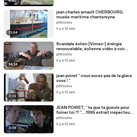
6:51
jean charles arnault CHERBOURG
musée maritime chantereyne
pilitoulou
il y a 12 ans
13:54
Scandale éolien [Vimeo-] énérgie
renouvelable, éolienne vidéo à voir...
pilitoulou
il y a 12 ans
14:34
jean poiret " vous sucez pas de la glace
vous ! "
pilitoulou
il y a 12 ans
3:33
JEAN POIRET, " ta que ta gueule pour
fumer toi !!! "....1985 extrait inspecteur
lavardin
pilitoulou
il y a 12 ans
3:08