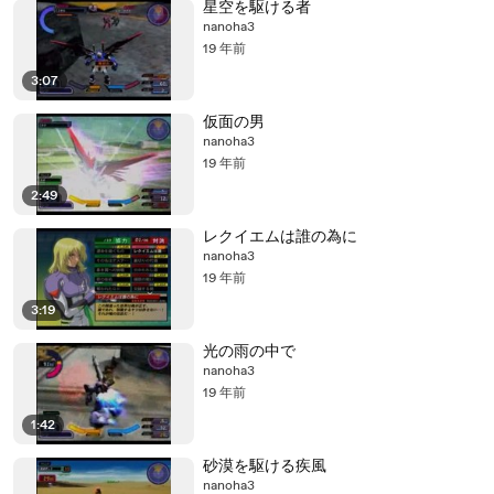
星空を駆ける者
nanoha3
19 年前
3:07
仮面の男
nanoha3
19 年前
2:49
レクイエムは誰の為に
nanoha3
19 年前
3:19
光の雨の中で
nanoha3
19 年前
1:42
砂漠を駆ける疾風
nanoha3