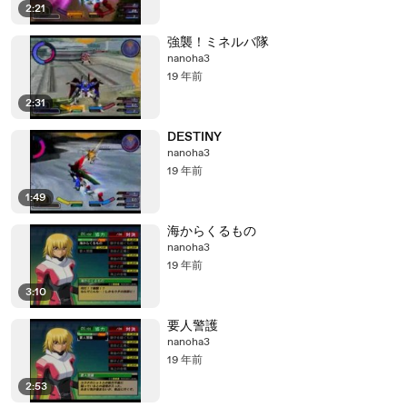
2:21
強襲！ミネルバ隊
nanoha3
19 年前
2:31
DESTINY
nanoha3
19 年前
1:49
海からくるもの
nanoha3
19 年前
3:10
要人警護
nanoha3
19 年前
2:53