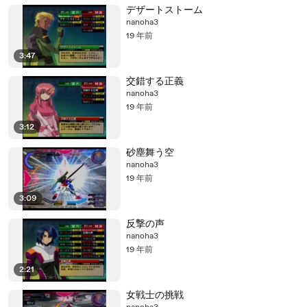
デザートストーム
nanoha3
19 年前
3:47
交錯する正義
nanoha3
19 年前
3:12
砂塵舞う空
nanoha3
19 年前
3:09
反撃の声
nanoha3
19 年前
2:21
女戦士の挑戦