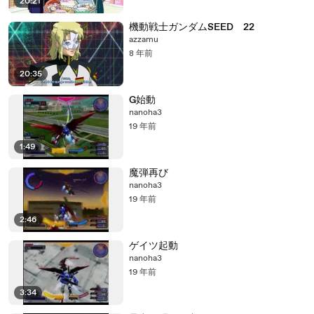
20:21
機動戦士ガンダムSEED 22
azzamu
8 年前
20:35
G始動
nanoha3
19 年前
1:49
魔弾再び
nanoha3
19 年前
2:46
ゲイツ起動
nanoha3
19 年前
3:34