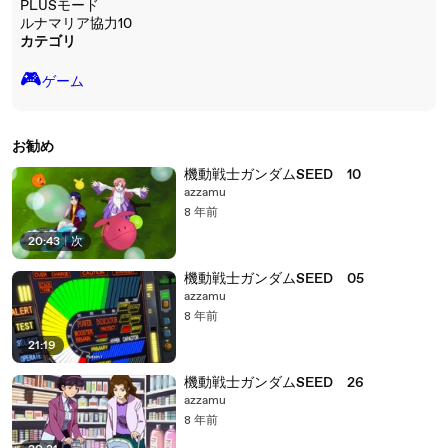
PLUSモード
ルナマリア協力10
カテゴリ
🎮️
ゲーム
お勧め
機動戦士ガンダムSEED 10
azzamu
8 年前
20:43
|
次
機動戦士ガンダムSEED 05
azzamu
8 年前
21:19
機動戦士ガンダムSEED 26
azzamu
8 年前