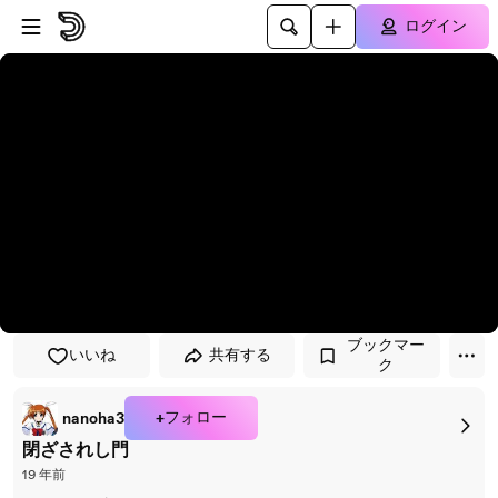
プレイヤーにスキップ
メインコンテンツにスキップ
ログイン
ブックマー
いいね
共有する
ク
+フォロー
nanoha3
閉ざされし門
19 年前