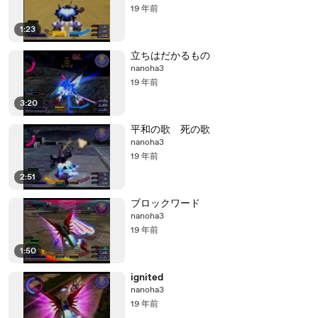
19 年前
1:23
立ちはだかるもの
nanoha3
19 年前
3:20
平和の歌 死の歌
nanoha3
19 年前
2:51
ブロックワード
nanoha3
19 年前
1:50
ignited
nanoha3
19 年前