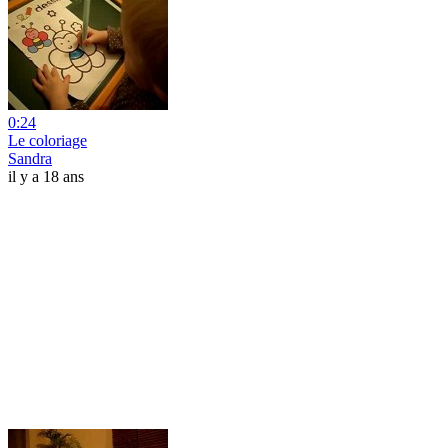
0:24
Le coloriage
Sandra
il y a 18 ans