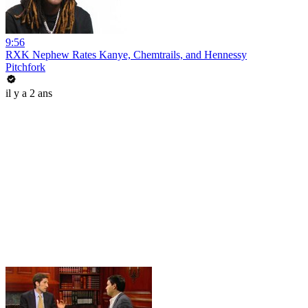
9:56
RXK Nephew Rates Kanye, Chemtrails, and Hennessy
Pitchfork
il y a 2 ans