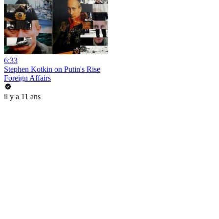
6:33
Stephen Kotkin on Putin's Rise
Foreign Affairs
il y a 11 ans