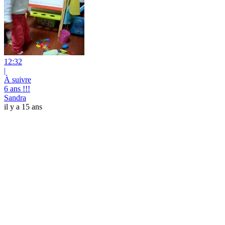
12:32
|
À suivre
6 ans !!!
Sandra
il y a 15 ans