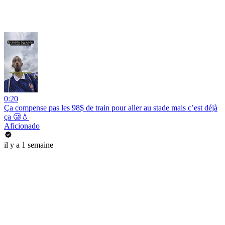
0:20
Ça compense pas les 98$ de train pour aller au stade mais c’est déjà
ça 🥲💧
Aficionado
il y a 1 semaine