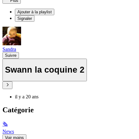
Plus
Ajouter à la playlist
Signaler
Sandra
Suivre
Swann la coquine 2
il y a 20 ans
Catégorie
🗞
News
Voir moins