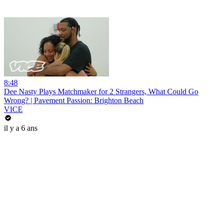
8:48
Dee Nasty Plays Matchmaker for 2 Strangers, What Could Go
Wrong? | Pavement Passion: Brighton Beach
VICE
il y a 6 ans