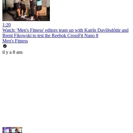
1:20
Watch: 'Men's Fitness' editors team up with Katrín Davíðsdóttir and
Brent Fikowski to test the Reebok CrossFit Nano 8
Men's Fitness
il y a 8 ans