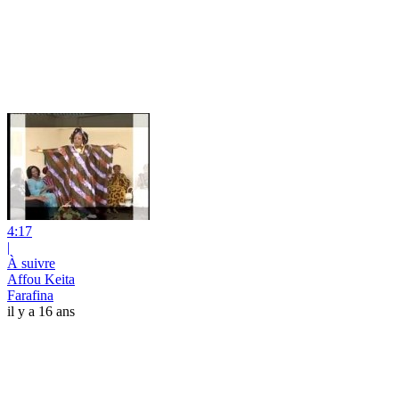
4:17
|
À suivre
Affou Keita
Farafina
il y a 16 ans