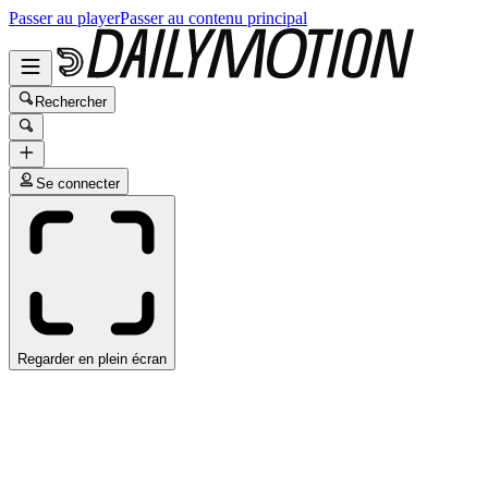
Passer au player
Passer au contenu principal
Rechercher
Se connecter
Regarder en plein écran