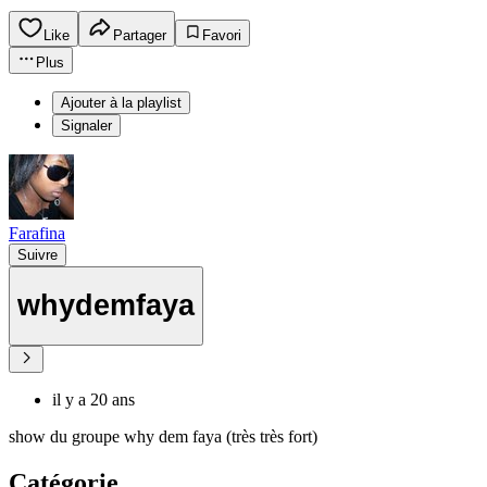
Like
Partager
Favori
Plus
Ajouter à la playlist
Signaler
Farafina
Suivre
whydemfaya
il y a 20 ans
show du groupe why dem faya (très très fort)
Catégorie