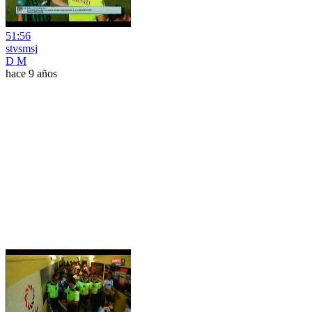
51:56
stvsmsj
D M
hace 9 años