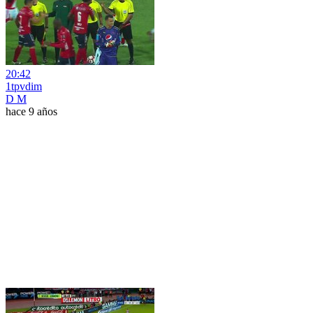
20:42
1tpvdim
D M
hace 9 años