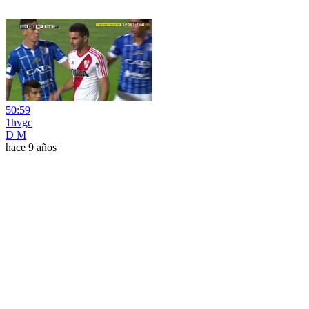
50:59
1hvgc
D M
hace 9 años