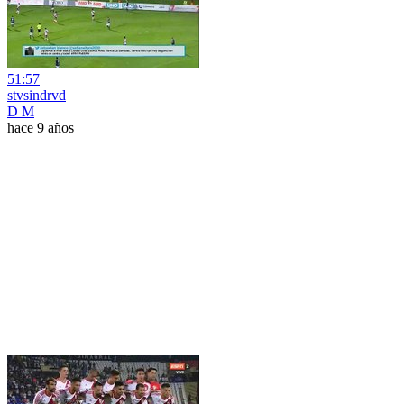
51:57
stvsindrvd
D M
hace 9 años