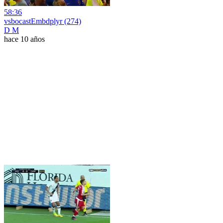
58:36
vsbocastEmbdplyr (274)
D M
hace 10 años