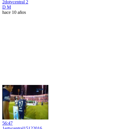
2dotvcentral 2
D M
hace 10 años
56:47
1ertvcentral15122016