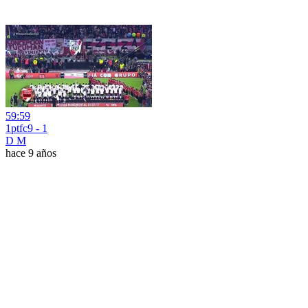
59:59
1ptfc9 - 1
D M
hace 9 años