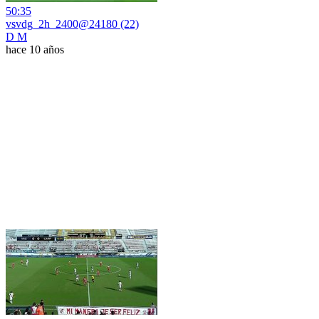
50:35
vsvdg_2h_2400@24180 (22)
D M
hace 10 años