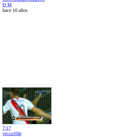
D M
hace 10 años
7:17
vrcca16lp