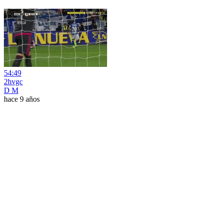
54:49
2hvgc
D M
hace 9 años