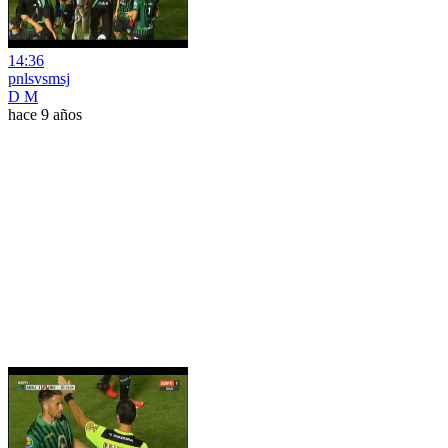
14:36
pnlsvsmsj
D M
hace 9 años