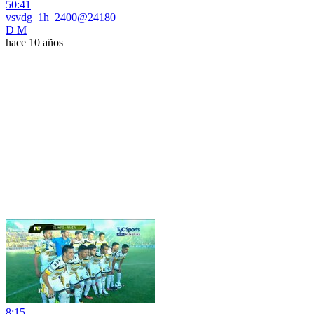
50:41
vsvdg_1h_2400@24180
D M
hace 10 años
8:15