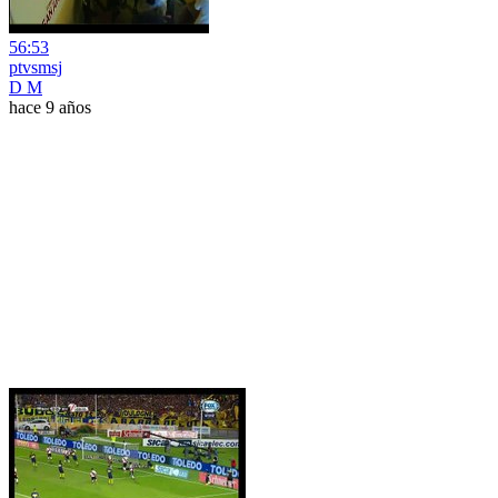
56:53
ptvsmsj
D M
hace 9 años