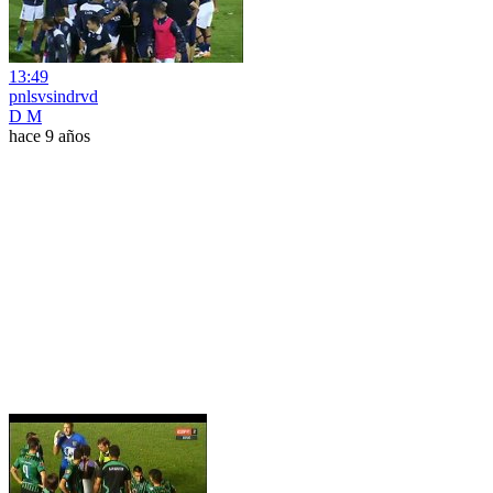
13:49
pnlsvsindrvd
D M
hace 9 años