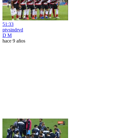
51:33
ptvsindrvd
D M
hace 9 años