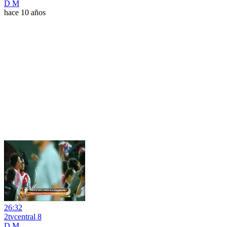
D M
hace 10 años
26:32
2tvcentral 8
D M