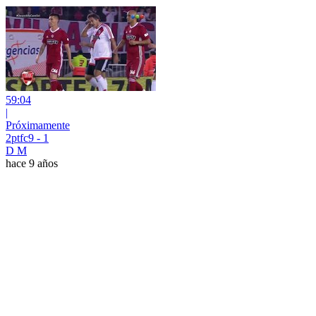
59:04
|
Próximamente
2ptfc9 - 1
D M
hace 9 años