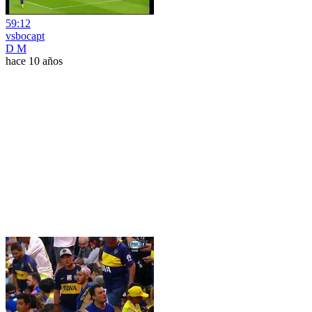
59:12
vsbocapt
D M
hace 10 años