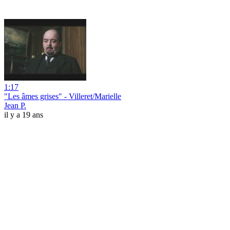
1:17
"Les âmes grises" - Villeret/Marielle
Jean P.
il y a 19 ans