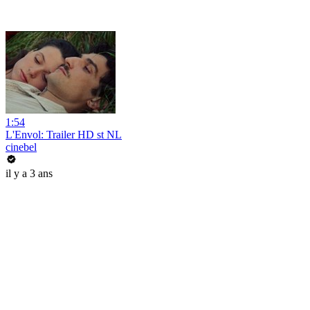
1:54
L'Envol: Trailer HD st NL
cinebel
il y a 3 ans