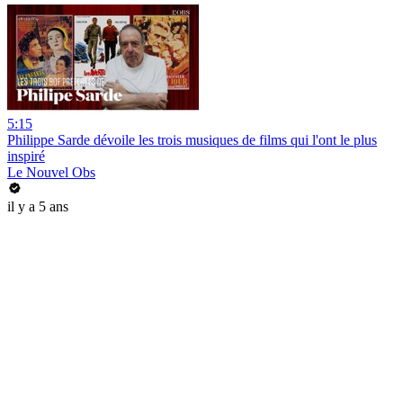
5:15
Philippe Sarde dévoile les trois musiques de films qui l'ont le plus
inspiré
Le Nouvel Obs
il y a 5 ans