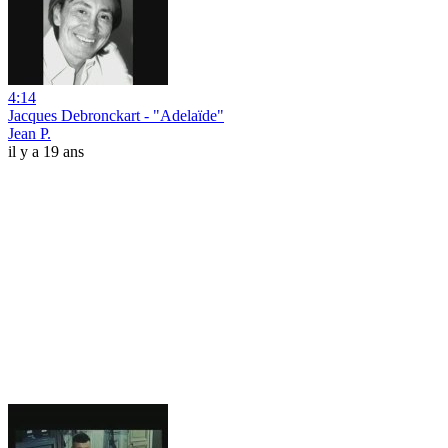
4:14
Jacques Debronckart - "Adelaïde"
Jean P.
il y a 19 ans