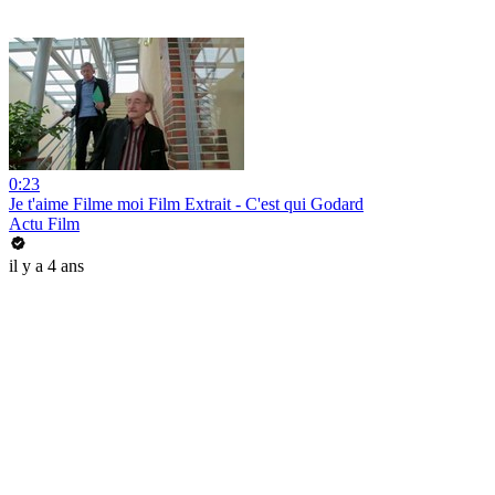
0:23
Je t'aime Filme moi Film Extrait - C'est qui Godard
Actu Film
il y a 4 ans