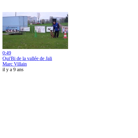
0:49
Qui'Bi de la vallée de Jali
Marc Villain
il y a 9 ans