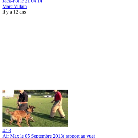
Jack-Pot le 21 04 14
Marc Villain
il y a 12 ans
4:53
Air Max le 05 Septembre 2013( rapport au vue)