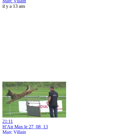
Marc Villain
il y a 13 ans
21:11
H'Air Max le 27_08_13
Marc Villain