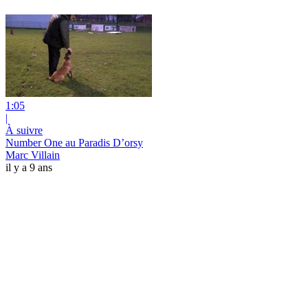
1:05
|
À suivre
Number One au Paradis D’orsy
Marc Villain
il y a 9 ans