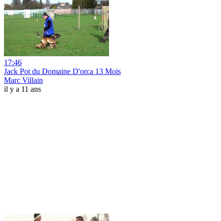
17:46
Jack Pot du Domaine D'orca 13 Mois
Marc Villain
il y a 11 ans