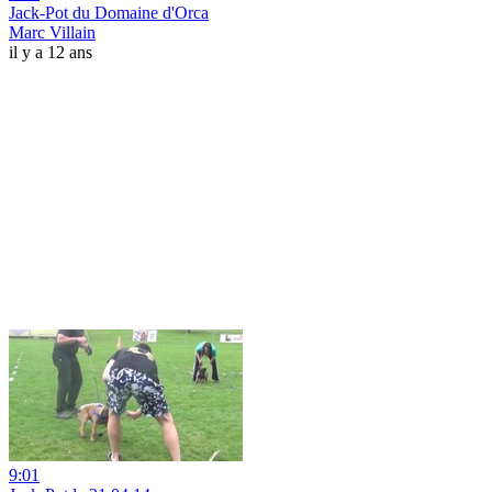
Jack-Pot du Domaine d'Orca
Marc Villain
il y a 12 ans
9:01