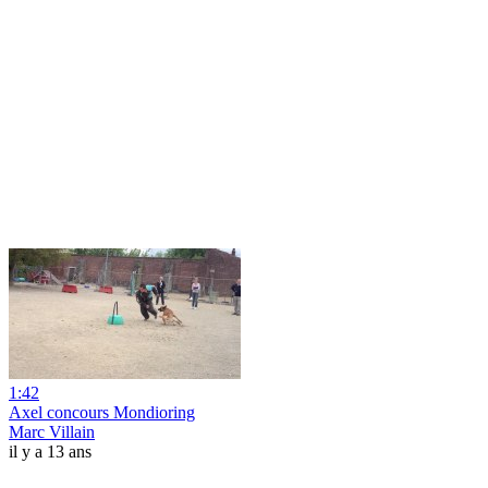
1:42
Axel concours Mondioring
Marc Villain
il y a 13 ans