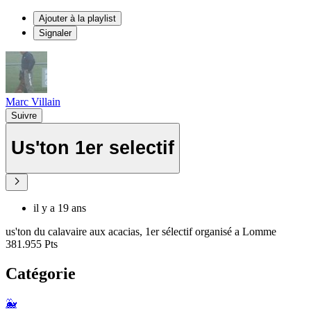
Ajouter à la playlist
Signaler
Marc Villain
Suivre
Us'ton 1er selectif
il y a 19 ans
us'ton du calavaire aux acacias, 1er sélectif organisé a Lomme
381.955 Pts
Catégorie
🐳