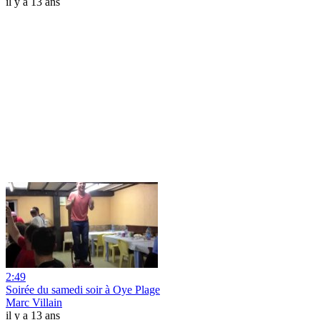
il y a 13 ans
2:49
Soirée du samedi soir à Oye Plage
Marc Villain
il y a 13 ans