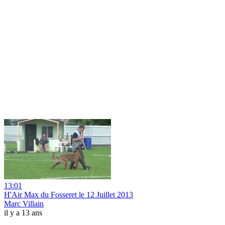
13:01
H'Air Max du Fosseret le 12 Juillet 2013
Marc Villain
il y a 13 ans