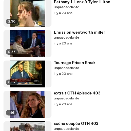
Bethany J. Lenz & Tyler Hilton
unpasoadelante
il y a 20 ans
2:30
Emission wentworth miller
unpasoadelante
il y a 20 ans
9:37
Tournage Prison Break
unpasoadelante
il y a 20 ans
0:32
extrait OTH épisode 403
unpasoadelante
il y a 20 ans
1:16
scène coupée OTH 403
unpasoadelante