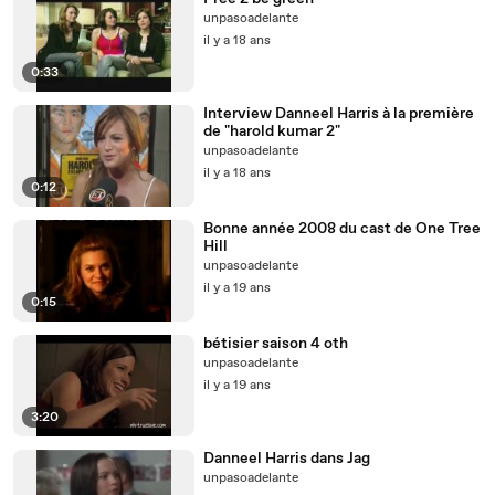
unpasoadelante
il y a 18 ans
0:33
Interview Danneel Harris à la première
de "harold kumar 2"
unpasoadelante
il y a 18 ans
0:12
Bonne année 2008 du cast de One Tree
Hill
unpasoadelante
il y a 19 ans
0:15
bétisier saison 4 oth
unpasoadelante
il y a 19 ans
3:20
Danneel Harris dans Jag
unpasoadelante