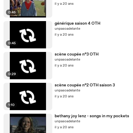
il y a 20 ans
0:45
générique saison 4 OTH
unpasoadelante
il y a 20 ans
0:45
scène coupée n°3 OTH
unpasoadelante
il y a 20 ans
0:29
scène coupée n°2 OTH saison 3
unpasoadelante
il y a 20 ans
1:10
bethany joy lenz - songs in my pockets
unpasoadelante
il y a 20 ans