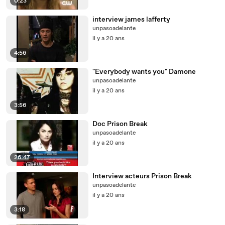
0:23
interview james lafferty
unpasoadelante
il y a 20 ans
4:56
"Everybody wants you" Damone
unpasoadelante
il y a 20 ans
3:56
Doc Prison Break
unpasoadelante
il y a 20 ans
26:47
Interview acteurs Prison Break
unpasoadelante
il y a 20 ans
3:18