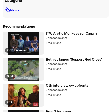
Catégorie
🗞
News
Recommandations
ITW Arctic Monkeys sur Canal +
unpasoadelante
il y a 18 ans
2:03
|
À suivre
Beth et James "Support Red Cross"
unpasoadelante
il y a 18 ans
0:34
Oth interview cw upfronts
unpasoadelante
il y a 18 ans
2:14
Free 2 be green