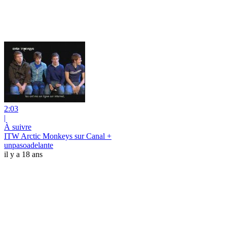
2:03
|
À suivre
ITW Arctic Monkeys sur Canal +
unpasoadelante
il y a 18 ans