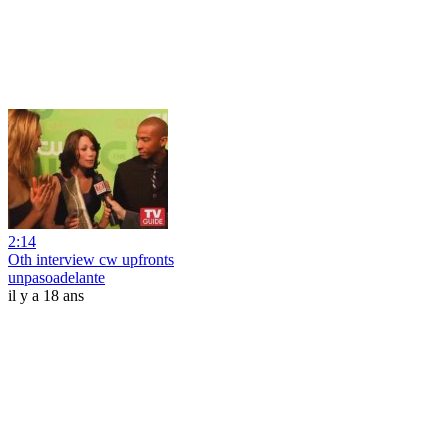
2:14
Oth interview cw upfronts
unpasoadelante
il y a 18 ans