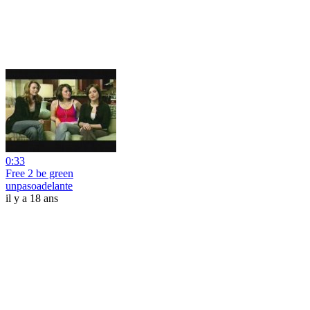
0:33
Free 2 be green
unpasoadelante
il y a 18 ans