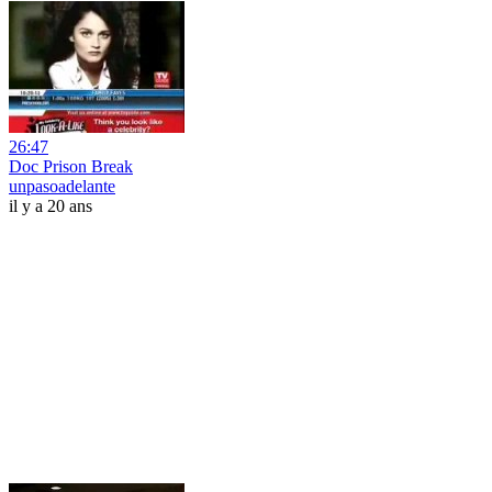
26:47
Doc Prison Break
unpasoadelante
il y a 20 ans