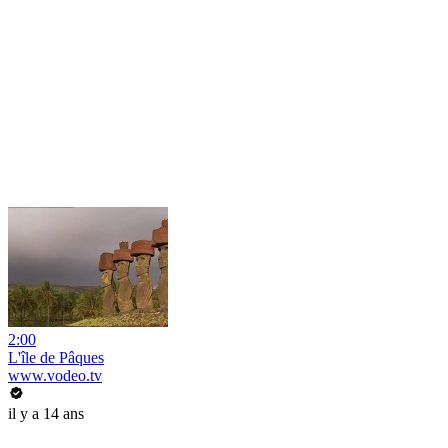
2:00
L'île de Pâques
www.vodeo.tv
il y a 14 ans