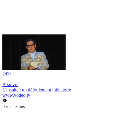
2:00
|
À suivre
L'insulte : un défoulement jubilatoire
www.vodeo.tv
il y a 13 ans