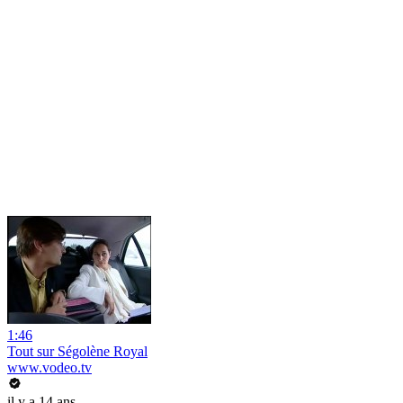
1:46
Tout sur Ségolène Royal
www.vodeo.tv
il y a 14 ans