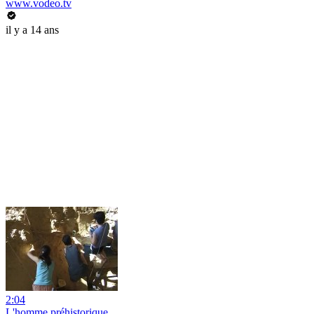
www.vodeo.tv
il y a 14 ans
2:04
L'homme préhistorique