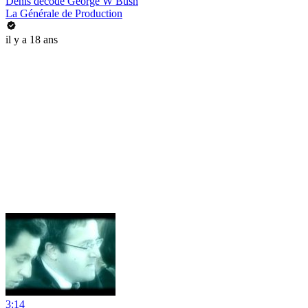
Denis décode George W Bush
La Générale de Production
il y a 18 ans
3:14