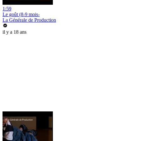
1:59
Le goût (8-9 mois-
La Générale de Production
il y a 18 ans