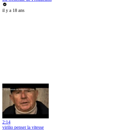
il y a 18 ans
2:14
virilio penser la vitesse