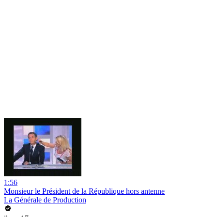
1:56
Monsieur le Président de la République hors antenne
La Générale de Production