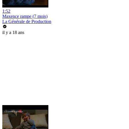
1:52
Maxence rampe (7 mois)
La Générale de Production
il y a 18 ans