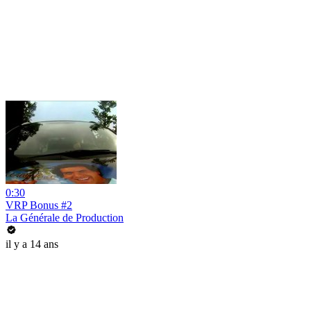
0:30
VRP Bonus #2
La Générale de Production
il y a 14 ans