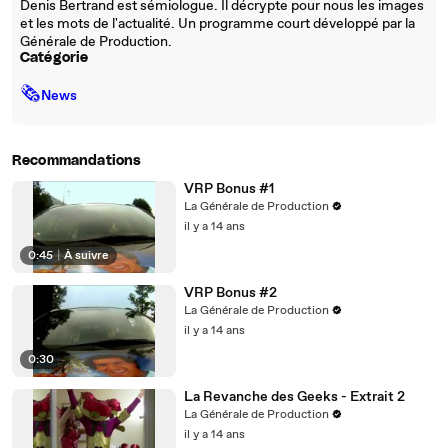
Denis Bertrand est sémiologue. Il décrypte pour nous les images
et les mots de l'actualité. Un programme court développé par la
Générale de Production.
Catégorie
🗞
News
Recommandations
VRP Bonus #1
La Générale de Production
il y a 14 ans
0:45
|
À suivre
VRP Bonus #2
La Générale de Production
il y a 14 ans
0:30
La Revanche des Geeks - Extrait 2
La Générale de Production
il y a 14 ans