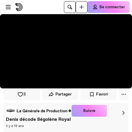
Passer au player
Passer au contenu principal
Se connecter
3
Partager
Favori
Suivre
La Générale de Production
Denis décode Ségolène Royal
il y a 18 ans