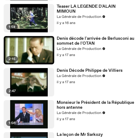
Teaser LA LEGENDE D'ALAIN
MIMOUN
La Générale de Production
il y a 16 ans
1:58
Denis décode l'arrivée de Berlusconi au
sommet de l'OTAN
La Générale de Production
il y a 17 ans
2:15
Denis Décode Philippe de Villiers
La Générale de Production
il y a 17 ans
2:47
Monsieur le Président de la République
hors antenne
La Générale de Production
il y a 17 ans
1:56
La leçon de Mr Sarkozy