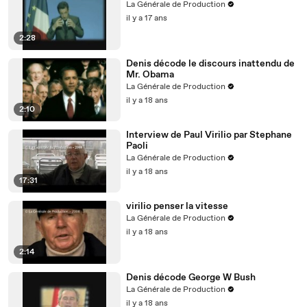
La Générale de Production
il y a 17 ans
2:28
Denis décode le discours inattendu de
Mr. Obama
La Générale de Production
il y a 18 ans
2:10
Interview de Paul Virilio par Stephane
Paoli
La Générale de Production
il y a 18 ans
17:31
virilio penser la vitesse
La Générale de Production
il y a 18 ans
2:14
Denis décode George W Bush
La Générale de Production
il y a 18 ans