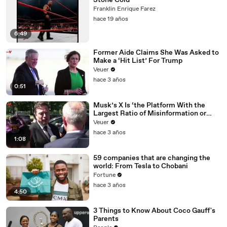
Stone Cold
Franklin Enrique Farez
hace 19 años
6:49
Former Aide Claims She Was Asked to
Make a ‘Hit List’ For Trump
Veuer
hace 3 años
0:51
Musk’s X Is ‘the Platform With the
Largest Ratio of Misinformation or
Disinformation’ Amongst All Social
Veuer
Media Platforms
hace 3 años
1:08
59 companies that are changing the
world: From Tesla to Chobani
Fortune
hace 3 años
4:50
3 Things to Know About Coco Gauff's
Parents