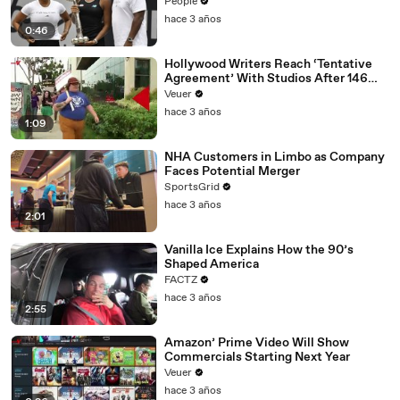
People
hace 3 años
0:46
Hollywood Writers Reach ‘Tentative
Agreement’ With Studios After 146
Day Strike
Veuer
hace 3 años
1:09
NHA Customers in Limbo as Company
Faces Potential Merger
SportsGrid
hace 3 años
2:01
Vanilla Ice Explains How the 90’s
Shaped America
FACTZ
hace 3 años
2:55
Amazon’ Prime Video Will Show
Commercials Starting Next Year
Veuer
hace 3 años