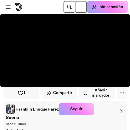
Saltar al reproductor
Saltar al contenido principal
Iniciar sesión
Añadir
1
Compartir
marcador
Seguir
Franklin Enrique Farez
Suena
hace 19 años