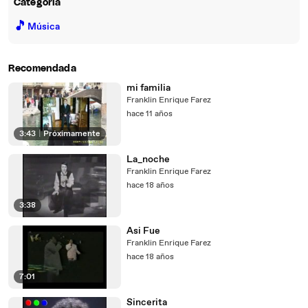
Categoría
🎵
Música
Recomendada
mi familia
Franklin Enrique Farez
hace 11 años
3:43
|
Próximamente
La_noche
Franklin Enrique Farez
hace 18 años
3:38
Asi Fue
Franklin Enrique Farez
hace 18 años
7:01
Sincerita