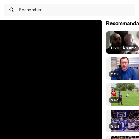
Rechercher
Recommanda
0:20
|
À suivre
2:37
2:54
9:54