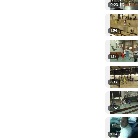
0:23
1:54
1:17
0:19
0:57
1:04