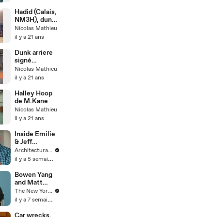
Hadid (Calais,
NM3H), dunk
pour finir.
Nicolas Mathieu
il y a 21 ans
Dunk arriere
signé
Mohamed
Nicolas Mathieu
Kane
il y a 21 ans
Halley Hoop
de M.Kane
Nicolas Mathieu
il y a 21 ans
Inside Emilie
& Jeff
Goldblum's
Architectural Digest
Playful Guest
il y a 5 semaines
House
Bowen Yang
and Matt
Rogers Talk
The New Yorker
Gay Anthems
il y a 7 semaines
and Obscure
Hobbies | The
Car wrecks,