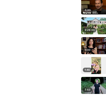
3:20
2:28:33
1:00
1:45
7:53