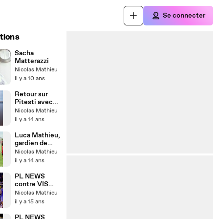
Se connecter
tions
Sacha
Matterazzi
Nicolas Mathieu
il y a 10 ans
Retour sur
Pitesti avec
C.Denis
Nicolas Mathieu
il y a 14 ans
Luca Mathieu,
gardien de
choc
Nicolas Mathieu
il y a 14 ans
PL NEWS
contre VIS
MON MATCH
Nicolas Mathieu
? Non c'est PL
il y a 15 ans
contre
Poitiers !
PL NEWS