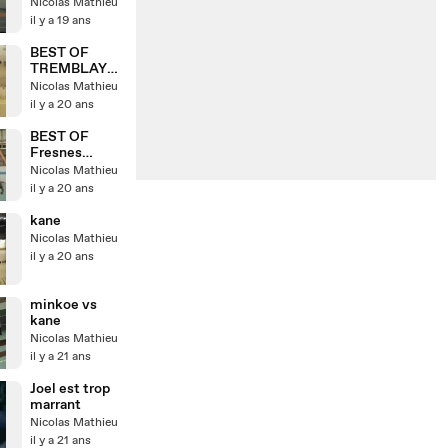
avi
Nicolas Mathieu
il y a 19 ans
BEST OF
TREMBLAY
LE MEE
Nicolas Mathieu
il y a 20 ans
BEST OF
Fresnes
version DAILY
Nicolas Mathieu
MOTION
il y a 20 ans
kane
Nicolas Mathieu
il y a 20 ans
minkoe vs
kane
Nicolas Mathieu
il y a 21 ans
Joel est trop
marrant
Nicolas Mathieu
il y a 21 ans