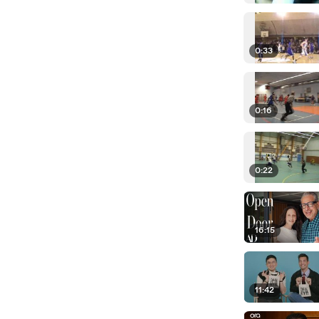
0:33
0:16
0:22
16:15
11:42