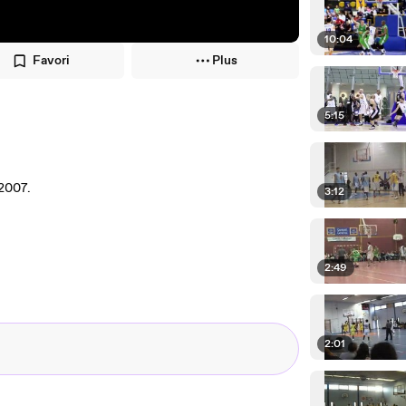
10:04
Favori
Plus
5:15
 2007.
3:12
2:49
2:01