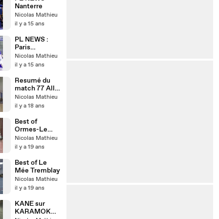
Nanterre
Nicolas Mathieu
il y a 15 ans
PL NEWS :
Paris
Levallois -
Nicolas Mathieu
JDA Dijon
il y a 15 ans
Resumé du
match 77 All
Star 07-08
Nicolas Mathieu
il y a 18 ans
Best of
Ormes-Le
Mée
Nicolas Mathieu
il y a 19 ans
Best of Le
Mée Tremblay
Nicolas Mathieu
il y a 19 ans
KANE sur
KARAMOKO.