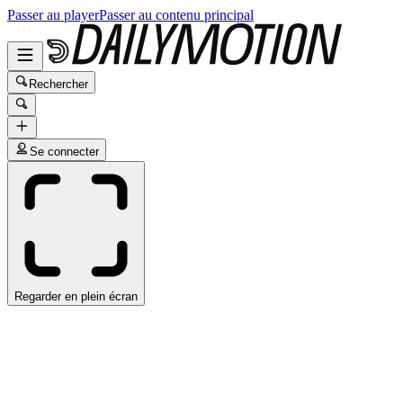
Passer au player
Passer au contenu principal
Rechercher
Se connecter
Regarder en plein écran