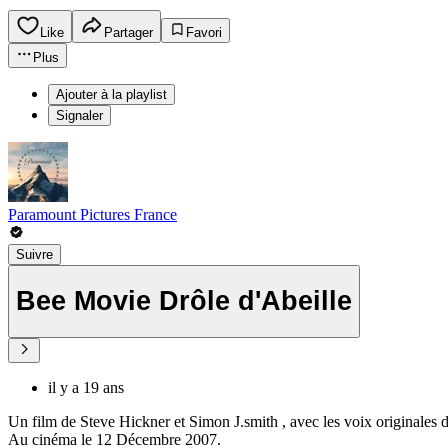
Like
Partager
Favori
Plus
Ajouter à la playlist
Signaler
Paramount Pictures France
Suivre
Bee Movie Drôle d'Abeille
il y a 19 ans
Un film de Steve Hickner et Simon J.smith , avec les voix originales 
Au cinéma le 12 Décembre 2007.