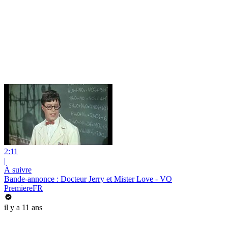
2:11
|
À suivre
Bande-annonce : Docteur Jerry et Mister Love - VO
PremiereFR
il y a 11 ans