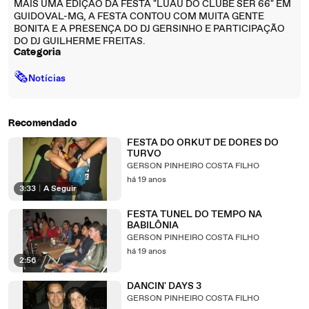
MAIS UMA EDIÇÃO DA FESTA "LUAU DO CLUBE SER 66" EM
GUIDOVAL-MG, A FESTA CONTOU COM MUITA GENTE
BONITA E A PRESENÇA DO DJ GERSINHO E PARTICIPAÇÃO
DO DJ GUILHERME FREITAS.
Categoria
🗞
Notícias
Recomendado
FESTA DO ORKUT DE DORES DO
TURVO
GERSON PINHEIRO COSTA FILHO
há 19 anos
3:33
|
A Seguir
FESTA TUNEL DO TEMPO NA
BABILÔNIA
GERSON PINHEIRO COSTA FILHO
há 19 anos
2:56
DANCIN' DAYS 3
GERSON PINHEIRO COSTA FILHO