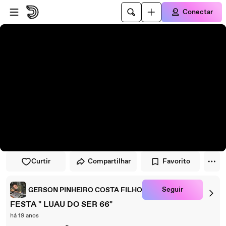
Pular para o player
Ir para o conteúdo principal
Conectar
Curtir
Compartilhar
Favorito
Seguir
GERSON PINHEIRO COSTA FILHO
FESTA " LUAU DO SER 66"
há 19 anos