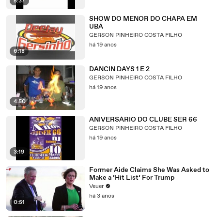
5:37
SHOW DO MENOR DO CHAPA EM
UBÁ
GERSON PINHEIRO COSTA FILHO
há 19 anos
6:18
DANCIN DAYS 1 E 2
GERSON PINHEIRO COSTA FILHO
há 19 anos
4:50
ANIVERSÁRIO DO CLUBE SER 66
GERSON PINHEIRO COSTA FILHO
há 19 anos
3:19
Former Aide Claims She Was Asked to
Make a ‘Hit List’ For Trump
Veuer
há 3 anos
0:51