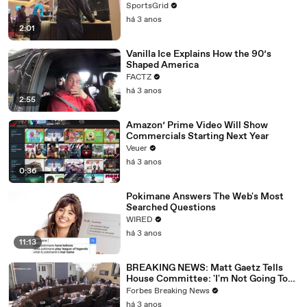
SportsGrid
há 3 anos
2:01
Vanilla Ice Explains How the 90’s
Shaped America
FACTZ
há 3 anos
2:55
Amazon’ Prime Video Will Show
Commercials Starting Next Year
Veuer
há 3 anos
0:36
Pokimane Answers The Web's Most
Searched Questions
WIRED
há 3 anos
11:13
BREAKING NEWS: Matt Gaetz Tells
House Committee: 'I'm Not Going To
Vote For A Continuing Resolution'
Forbes Breaking News
há 3 anos