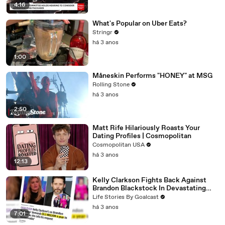
4:16
What's Popular on Uber Eats?
Stringr
há 3 anos
1:00
Måneskin Performs "HONEY" at MSG
Rolling Stone
há 3 anos
2:50
Matt Rife Hilariously Roasts Your
Dating Profiles | Cosmopolitan
Cosmopolitan USA
há 3 anos
12:13
Kelly Clarkson Fights Back Against
Brandon Blackstock In Devastating
Divorce Battle
Life Stories By Goalcast
há 3 anos
7:01