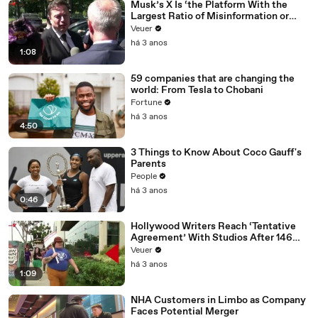
Musk’s X Is ‘the Platform With the
Largest Ratio of Misinformation or
Disinformation’ Amongst All Social
Veuer
Media Platforms
há 3 anos
1:08
59 companies that are changing the
world: From Tesla to Chobani
Fortune
há 3 anos
4:50
3 Things to Know About Coco Gauff's
Parents
People
há 3 anos
0:46
Hollywood Writers Reach ‘Tentative
Agreement’ With Studios After 146
Day Strike
Veuer
há 3 anos
1:09
NHA Customers in Limbo as Company
Faces Potential Merger