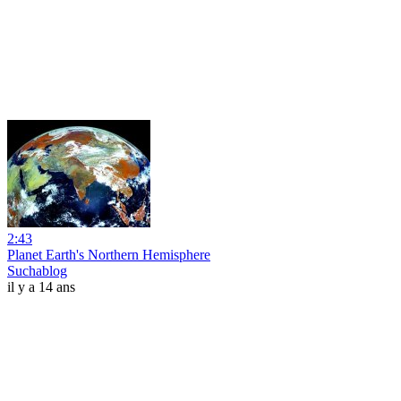
2:43
Planet Earth's Northern Hemisphere
Suchablog
il y a 14 ans