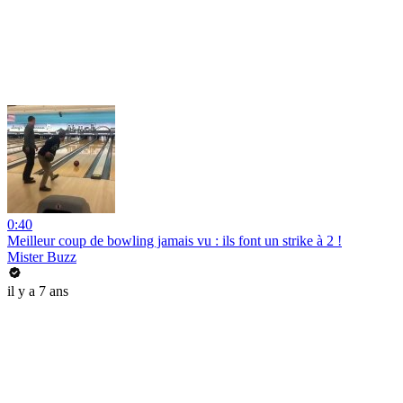
0:40
Meilleur coup de bowling jamais vu : ils font un strike à 2 !
Mister Buzz
il y a 7 ans