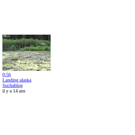
0:56
Landing alaska
Suchablog
il y a 14 ans