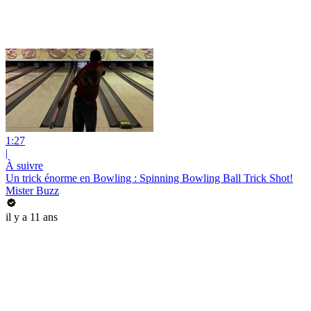
1:27
|
À suivre
Un trick énorme en Bowling : Spinning Bowling Ball Trick Shot!
Mister Buzz
il y a 11 ans