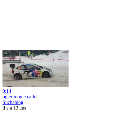
0:14
ogier monte carlo
Suchablog
il y a 13 ans