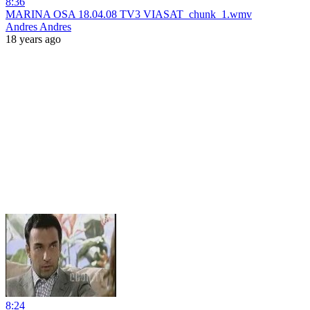
8:36
MARINA OSA 18.04.08 TV3 VIASAT_chunk_1.wmv
Andres Andres
18 years ago
8:24