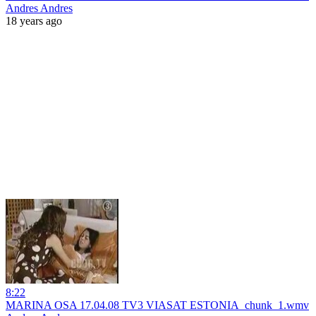
Andres Andres
18 years ago
8:22
MARINA OSA 17.04.08 TV3 VIASAT ESTONIA_chunk_1.wmv