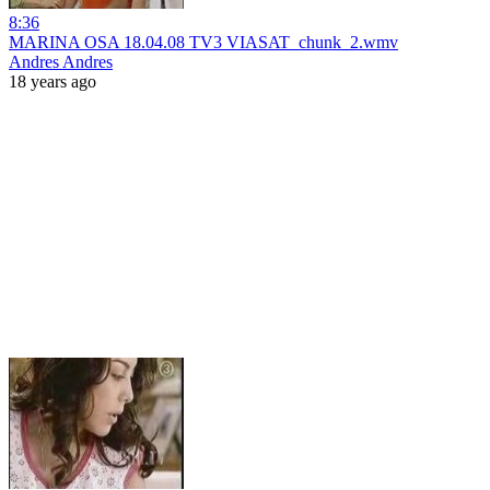
8:36
MARINA OSA 18.04.08 TV3 VIASAT_chunk_2.wmv
Andres Andres
18 years ago