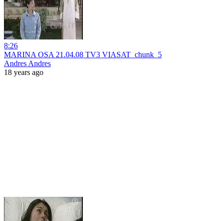
8:26
MARINA OSA 21.04.08 TV3 VIASAT_chunk_5
Andres Andres
18 years ago