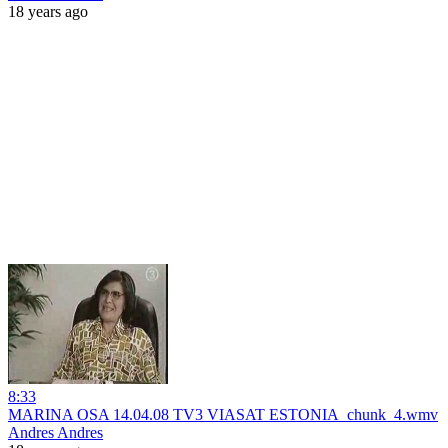
18 years ago
8:33
MARINA OSA 14.04.08 TV3 VIASAT ESTONIA_chunk_4.wmv
Andres Andres