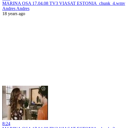
MARINA OSA 17.04.08 TV3 VIASAT ESTONIA_chunk_4.wmv
Andres Andres
18 years ago
8:24