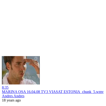
8:35
MARINA OSA 16.04.08 TV3 VIASAT ESTONIA_chunk_5.wmv
Andres Andres
18 years ago