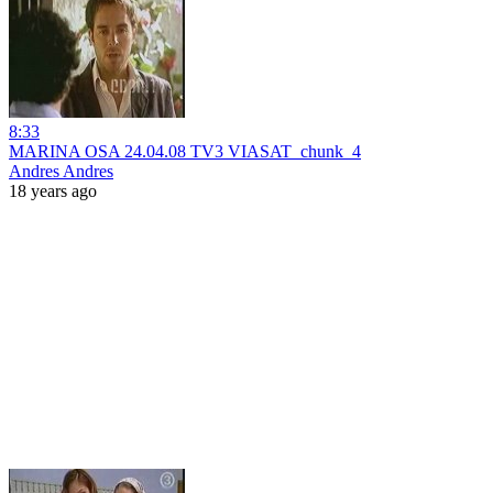
8:33
MARINA OSA 24.04.08 TV3 VIASAT_chunk_4
Andres Andres
18 years ago