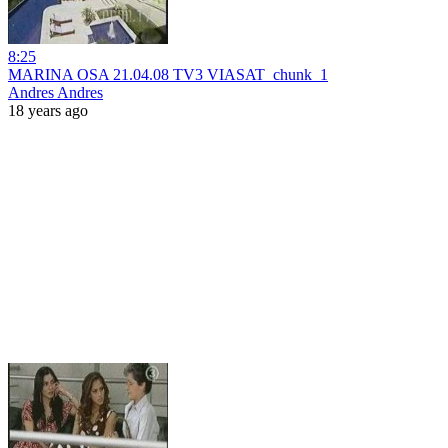
8:25
MARINA OSA 21.04.08 TV3 VIASAT_chunk_1
Andres Andres
18 years ago