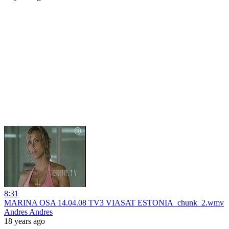
8:31
MARINA OSA 14.04.08 TV3 VIASAT ESTONIA_chunk_2.wmv
Andres Andres
18 years ago