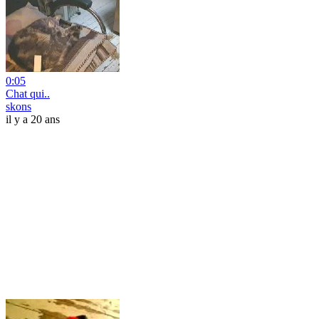
0:05
Chat qui..
skons
il y a 20 ans