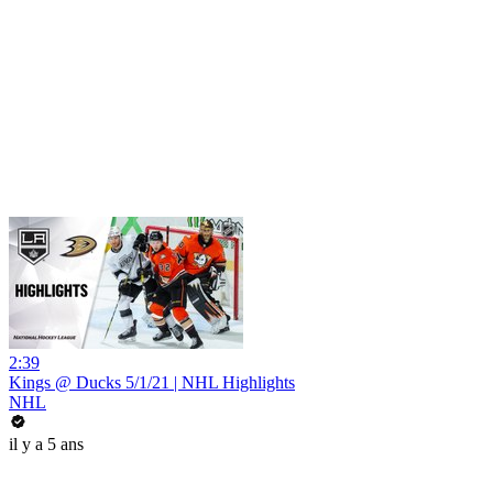
2:39
Kings @ Ducks 5/1/21 | NHL Highlights
NHL
il y a 5 ans