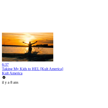
6:37
Taking My Kids to HEL [Kult America]
Kult America
il y a 8 ans