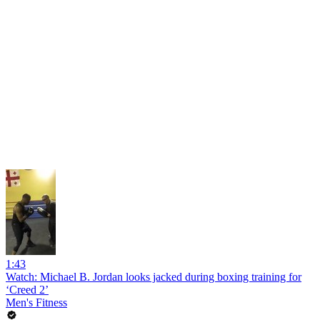
1:43
Watch: Michael B. Jordan looks jacked during boxing training for
‘Creed 2’
Men's Fitness