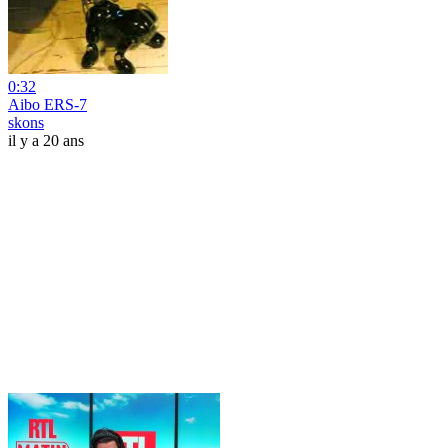
0:32
Aibo ERS-7
skons
il y a 20 ans