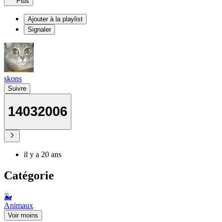
Plus
Ajouter à la playlist
Signaler
skons
Suivre
14032006
il y a 20 ans
Catégorie
🐳
Animaux
Voir moins