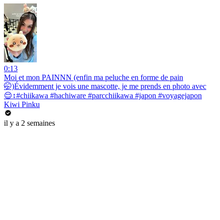
0:13
Moi et mon PAINNN (enfin ma peluche en forme de pain
🤭)Évidemment je vois une mascotte, je me prends en photo avec
😌↕️#chiikawa #hachiware #parcchiikawa #japon #voyagejapon
Kiwi Pinku
il y a 2 semaines