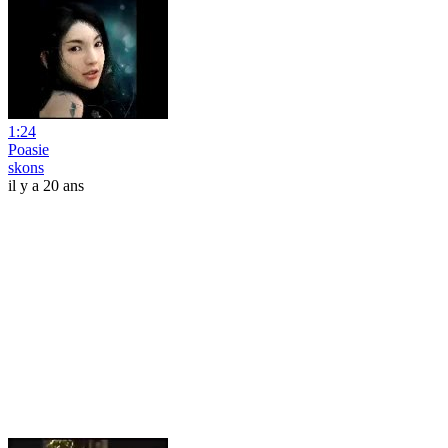
1:24
Poasie
skons
il y a 20 ans