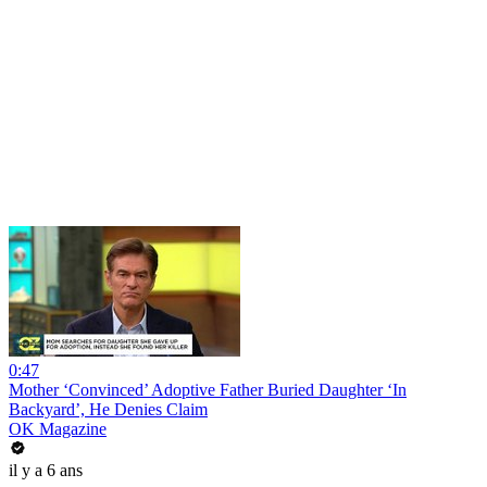
0:47
Mother ‘Convinced’ Adoptive Father Buried Daughter ‘In
Backyard’, He Denies Claim
OK Magazine
il y a 6 ans