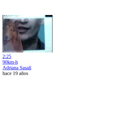
2:25
90km-h
Adriana Sasali
hace 19 años