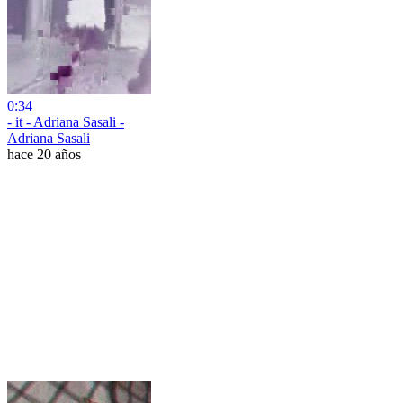
0:34
- it - Adriana Sasali -
Adriana Sasali
hace 20 años