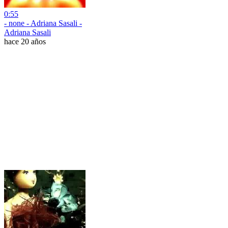
0:55
- none - Adriana Sasali -
Adriana Sasali
hace 20 años