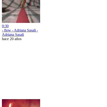
0:30
- flow - Adriana Sasali -
Adriana Sasali
hace 20 años