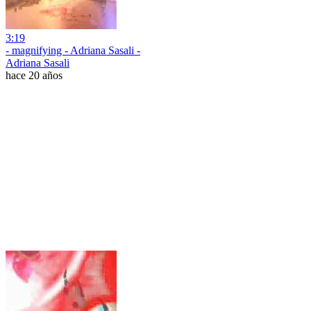
3:19
- magnifying - Adriana Sasali -
Adriana Sasali
hace 20 años