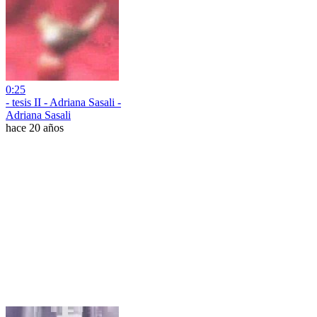
0:25
- tesis II - Adriana Sasali -
Adriana Sasali
hace 20 años