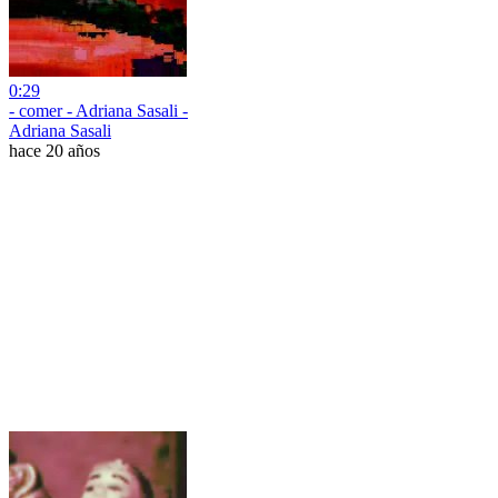
0:29
- comer - Adriana Sasali -
Adriana Sasali
hace 20 años