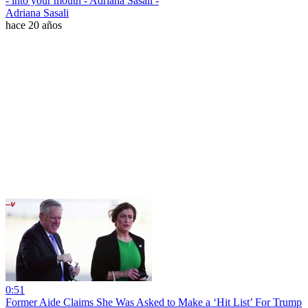
- into your mouth - Adriana Sasali -
Adriana Sasali
hace 20 años
0:51
Former Aide Claims She Was Asked to Make a ‘Hit List’ For Trump