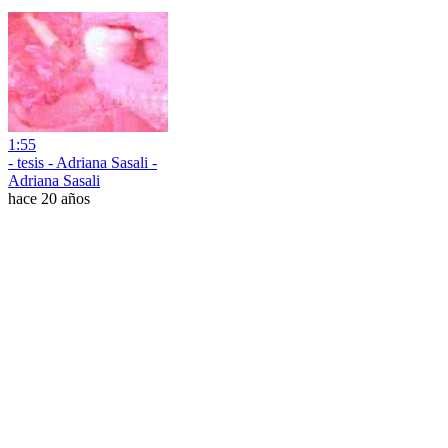
1:55
- tesis - Adriana Sasali -
Adriana Sasali
hace 20 años