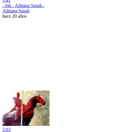
3:41
- trip - Adriana Sasali -
Adriana Sasali
hace 20 años
2:03