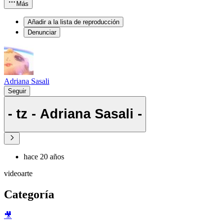
Más
Añadir a la lista de reproducción
Denunciar
Adriana Sasali
Seguir
- tz - Adriana Sasali -
hace 20 años
videoarte
Categoría
🎥