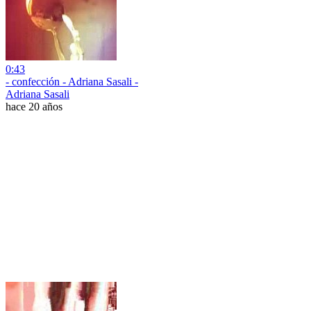
0:43
- confección - Adriana Sasali -
Adriana Sasali
hace 20 años