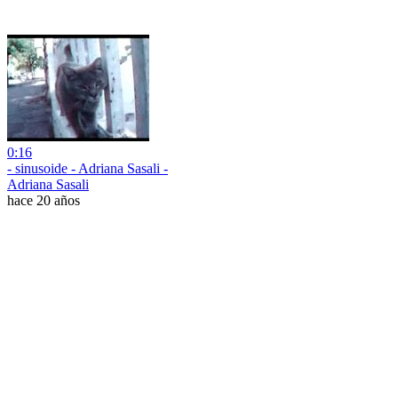
0:16
- sinusoide - Adriana Sasali -
Adriana Sasali
hace 20 años