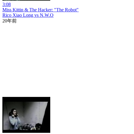
3:08
Miss Kittin & The Hacker: "The Robot"
Rico Xiao Long vs N.W.O
20年前