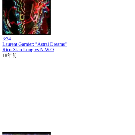
3:34
Laurent Garnier: "Astral Dreams"
Rico Xiao Long vs N.W.O
18年前