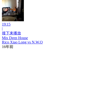
19:15
|
接下来播放
Mix Deep House
Rico Xiao Long vs N.W.O
16年前