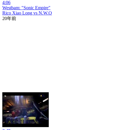
4:06
Westbam: "Sonic Empire"
Rico Xiao Long vs N.W.O
20年前