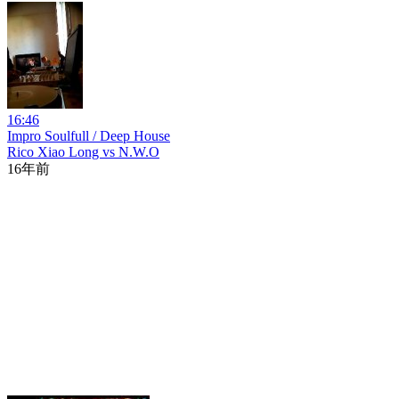
16:46
Impro Soulfull / Deep House
Rico Xiao Long vs N.W.O
16年前