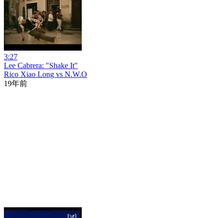
3:27
Lee Cabrera: "Shake It"
Rico Xiao Long vs N.W.O
19年前