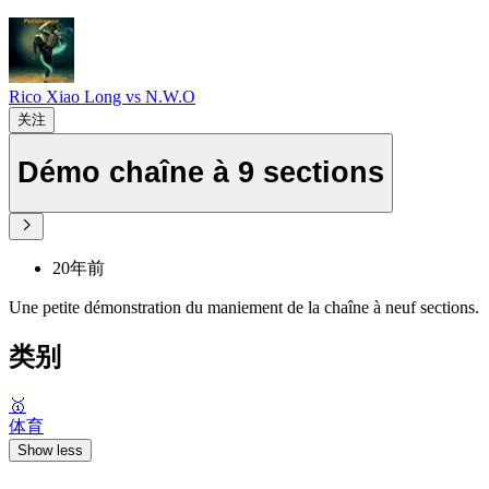
Rico Xiao Long vs N.W.O
关注
Démo chaîne à 9 sections
20年前
Une petite démonstration du maniement de la chaîne à neuf sections.
类别
🥇
体育
Show less