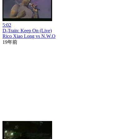
5:02
D-Train: Keep On (Live)
Rico Xiao Long vs N.W.O
19年前