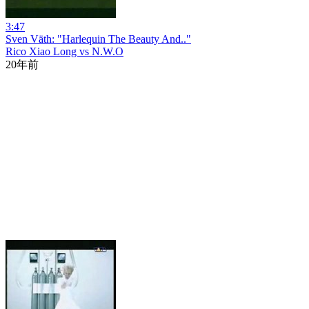
3:47
Sven Väth: "Harlequin The Beauty And.."
Rico Xiao Long vs N.W.O
20年前