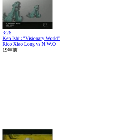
3:26
Ken Ishii: "Visionary World"
Rico Xiao Long vs N.W.O
19年前