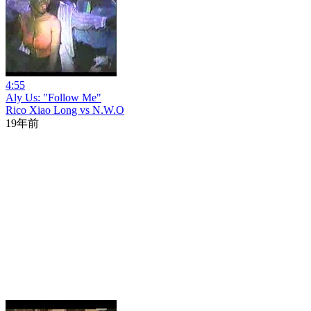
4:55
Aly Us: "Follow Me"
Rico Xiao Long vs N.W.O
19年前