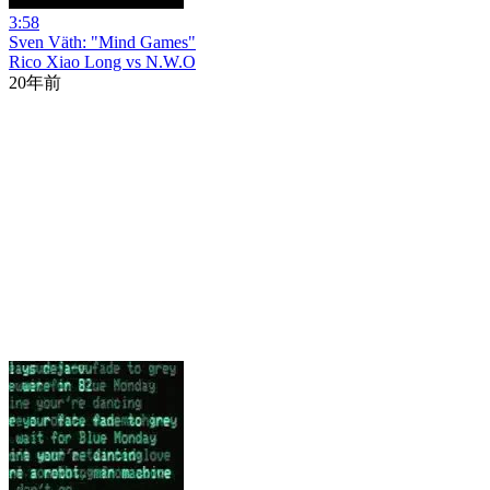
3:58
Sven Väth: "Mind Games"
Rico Xiao Long vs N.W.O
20年前