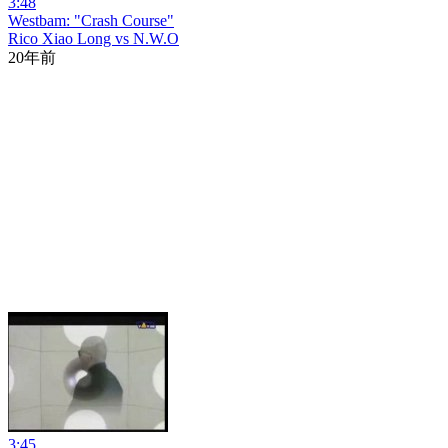
3:48
Westbam: "Crash Course"
Rico Xiao Long vs N.W.O
20年前
3:45