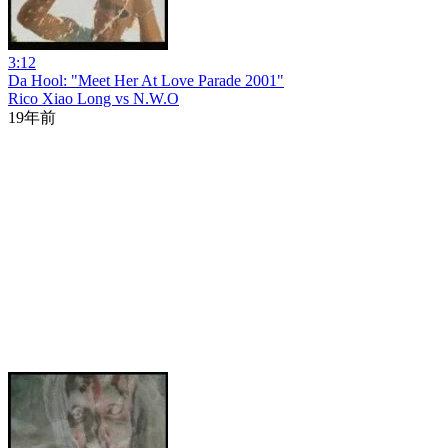
3:12
Da Hool: "Meet Her At Love Parade 2001"
Rico Xiao Long vs N.W.O
19年前