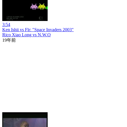
3:54
Ken Ishii vs Flr: "Space Invaders 2003"
Rico Xiao Long vs N.W.O
19年前