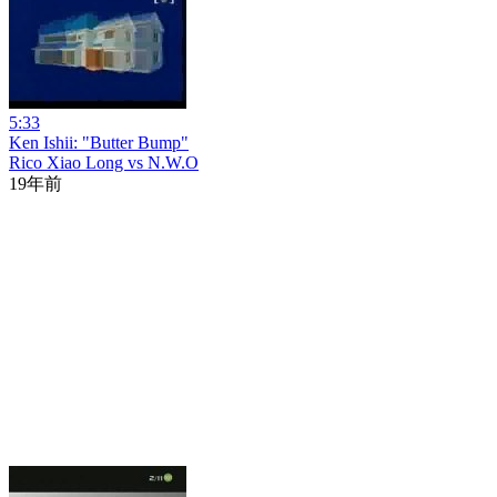
5:33
Ken Ishii: "Butter Bump"
Rico Xiao Long vs N.W.O
19年前