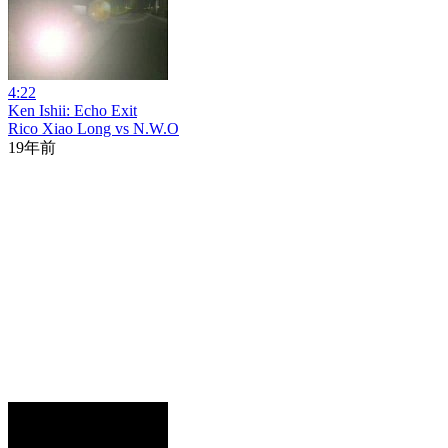
4:22
Ken Ishii: Echo Exit
Rico Xiao Long vs N.W.O
19年前