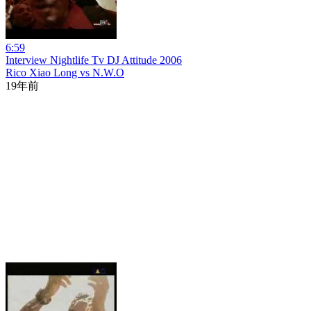
6:59
Interview Nightlife Tv DJ Attitude 2006
Rico Xiao Long vs N.W.O
19年前