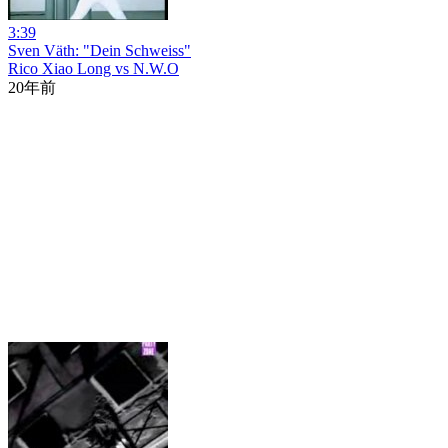
3:39
Sven Väth: "Dein Schweiss"
Rico Xiao Long vs N.W.O
20年前