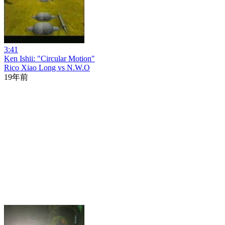
3:41
Ken Ishii: "Circular Motion"
Rico Xiao Long vs N.W.O
19年前