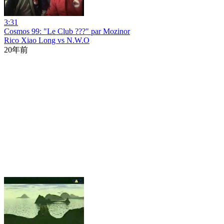
3:31
Cosmos 99: "Le Club ???" par Mozinor
Rico Xiao Long vs N.W.O
20年前