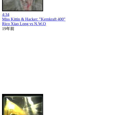
4:34
Miss Kittin & Hacker: "Kernkraft 400"
Rico Xiao Long vs N.W.O
19年前