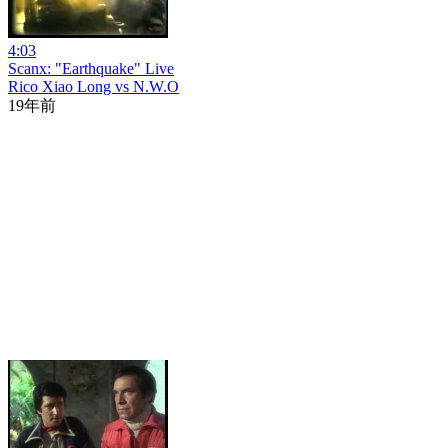
4:03
Scanx: "Earthquake" Live
Rico Xiao Long vs N.W.O
19年前