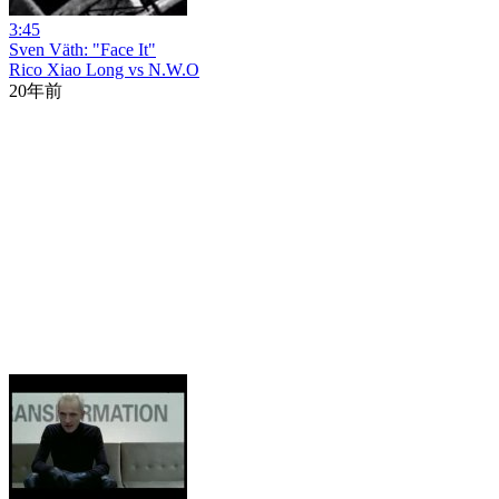
3:45
Sven Väth: "Face It"
Rico Xiao Long vs N.W.O
20年前