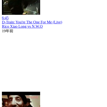
6:45
D-Train: You're The One For Me (Live)
Rico Xiao Long vs N.W.O
19年前