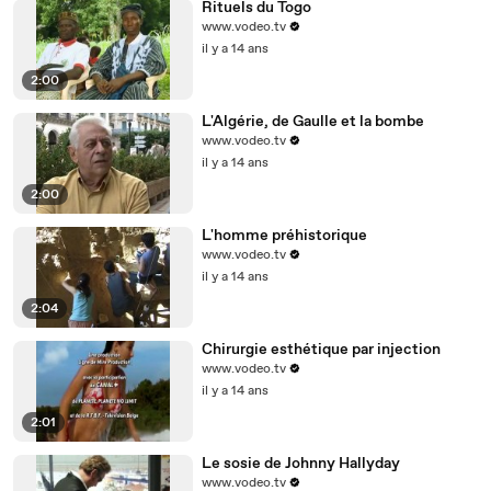
Rituels du Togo
www.vodeo.tv
il y a 14 ans
2:00
L'Algérie, de Gaulle et la bombe
www.vodeo.tv
il y a 14 ans
2:00
L'homme préhistorique
www.vodeo.tv
il y a 14 ans
2:04
Chirurgie esthétique par injection
www.vodeo.tv
il y a 14 ans
2:01
Le sosie de Johnny Hallyday
www.vodeo.tv