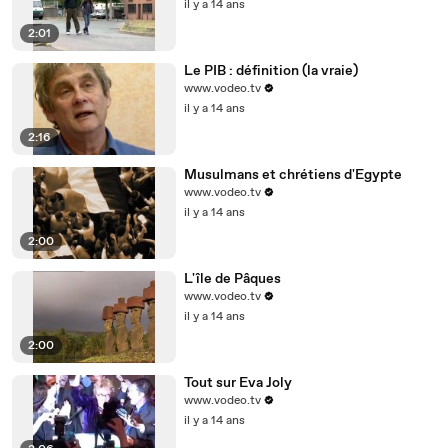
il y a 14 ans
2:01
Le PIB : définition (la vraie)
www.vodeo.tv
il y a 14 ans
2:16
Musulmans et chrétiens d'Egypte
www.vodeo.tv
il y a 14 ans
2:00
L'île de Pâques
www.vodeo.tv
il y a 14 ans
2:00
Tout sur Eva Joly
www.vodeo.tv
il y a 14 ans