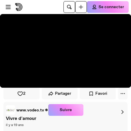
Passer au player
Passer au contenu principal
Se connecter
2
Partager
Favori
Suivre
www.vodeo.tv
Vivre d'amour
il y a 19 ans