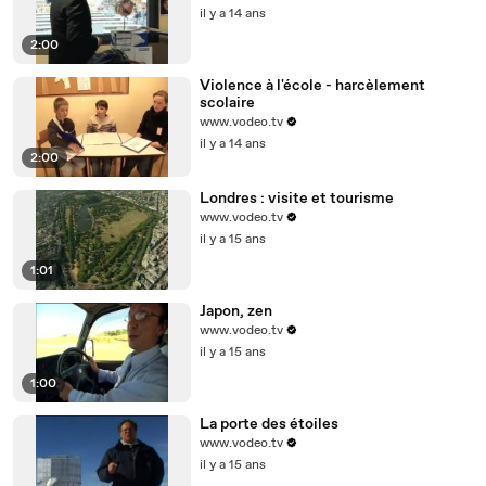
il y a 14 ans
2:00
Violence à l'école - harcèlement
scolaire
www.vodeo.tv
il y a 14 ans
2:00
Londres : visite et tourisme
www.vodeo.tv
il y a 15 ans
1:01
Japon, zen
www.vodeo.tv
il y a 15 ans
1:00
La porte des étoiles
www.vodeo.tv
il y a 15 ans