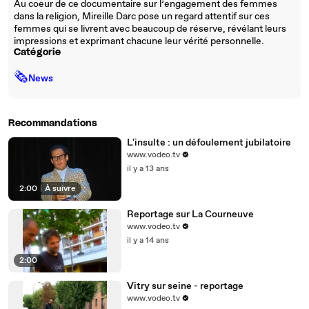
Au coeur de ce documentaire sur l’engagement des femmes
dans la religion, Mireille Darc pose un regard attentif sur ces
femmes qui se livrent avec beaucoup de réserve, révélant leurs
impressions et exprimant chacune leur vérité personnelle.
Catégorie
🗞
News
Recommandations
L'insulte : un défoulement jubilatoire
www.vodeo.tv
il y a 13 ans
2:00
|
À suivre
Reportage sur La Courneuve
www.vodeo.tv
il y a 14 ans
2:00
Vitry sur seine - reportage
www.vodeo.tv