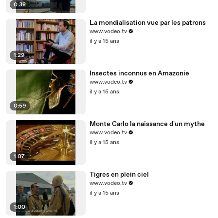
0:38
La mondialisation vue par les patrons
www.vodeo.tv
il y a 15 ans
1:29
Insectes inconnus en Amazonie
www.vodeo.tv
il y a 15 ans
0:59
Monte Carlo la naissance d'un mythe
www.vodeo.tv
il y a 15 ans
1:07
Tigres en plein ciel
www.vodeo.tv
il y a 15 ans
1:00