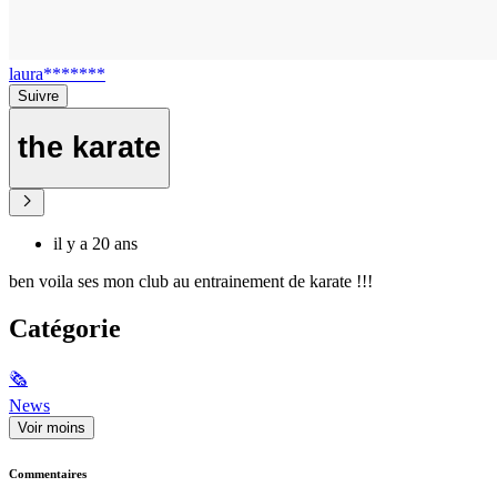
laura*******
Suivre
the karate
il y a 20 ans
ben voila ses mon club au entrainement de karate !!!
Catégorie
🗞
News
Voir moins
Commentaires