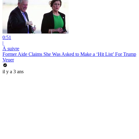
0:51
|
À suivre
Former Aide Claims She Was Asked to Make a ‘Hit List’ For Trump
Veuer
il y a 3 ans