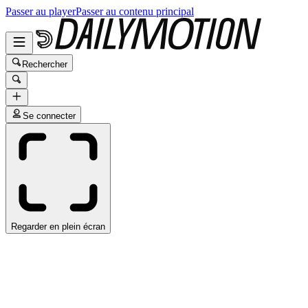
Passer au player
Passer au contenu principal
Rechercher
Se connecter
Regarder en plein écran