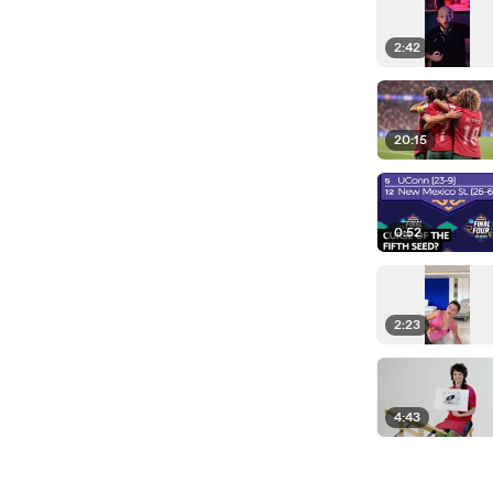
2:42
20:15
0:52
2:23
4:43