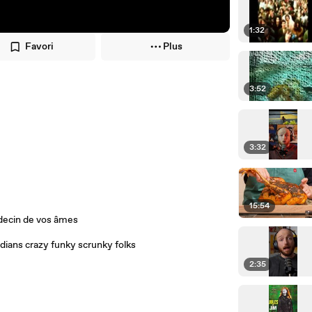
1:32
Favori
Plus
3:52
3:32
15:54
decin de vos âmes
adians crazy funky scrunky folks
2:35