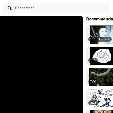
Rechercher
Recommanda
1:16
|
À suivre
1:10
7:03
3:28