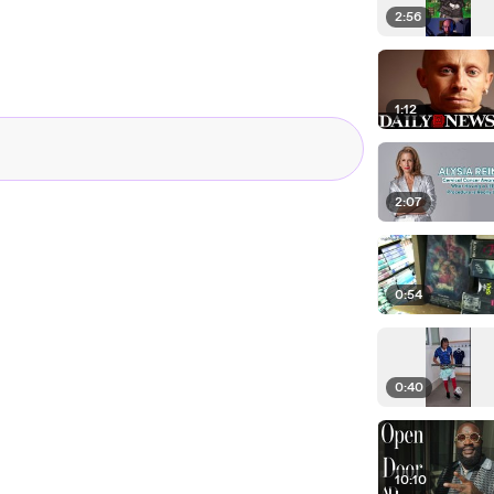
2:56
1:12
2:07
0:54
0:40
10:10