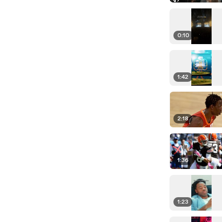
0:10
1:42
2:18
1:36
1:23