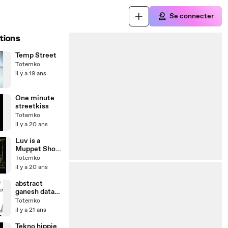
Se connecter
tions
Temp Street
Totemko
il y a 19 ans
One minute
streetkiss
Totemko
il y a 20 ans
Luv is a
Muppet Show
Cartoon part 2
Totemko
il y a 20 ans
abstract
ganesh data
killa
Totemko
il y a 21 ans
Tekno hippie