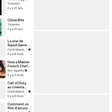
Totemko
il y a 21 ans
China Bite
Totemko
il y a 21 ans
La star de
Squid Game
et le
Contrebande Films
réalisateur de
il y a 6 mois
Old Boy, ça
donne Aucun
How a Master
autre choix.
French Chef
Est-ce le
Makes Roast
Bon Appétit
chef-d’œuvre
Chicken at
il y a 3 mois
annoncé ?
Home
Call of Duty
au cinéma
Social
Contrebande Films
Network 2
il y a 9 mois
L’anime
japonais qui
Comment un
cartonne
film d'amour
comme