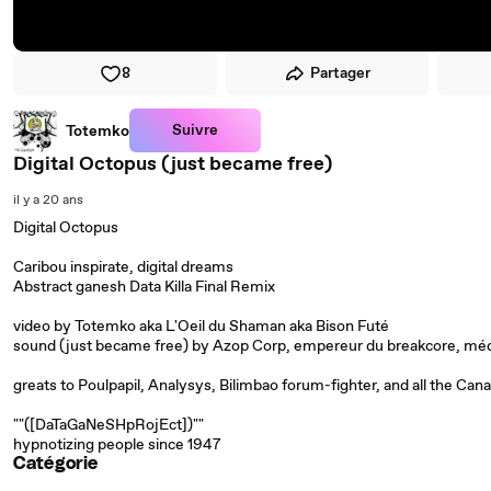
8
Partager
Suivre
Totemko
Digital Octopus (just became free)
il y a 20 ans
Digital Octopus
Caribou inspirate, digital dreams
Abstract ganesh Data Killa Final Remix
video by Totemko aka L'Oeil du Shaman aka Bison Futé
sound (just became free) by Azop Corp, empereur du breakcore, mé
greats to Poulpapil, Analysys, Bilimbao forum-fighter, and all the Can
""([DaTaGaNeSHpRojEct])""
hypnotizing people since 1947
Catégorie