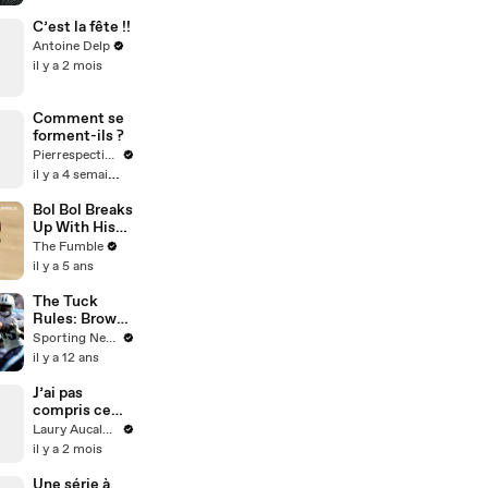
C’est la fête !!
Antoine Delp
il y a 2 mois
Comment se
forment-ils ?
Pierrespectives
il y a 4 semaines
Bol Bol Breaks
Up With His
Hot IG Model
The Fumble
GF After She
il y a 5 ans
Posts 'Gold
Digger For
The Tuck
Life' In TikTok
Rules: Browns
Video
had most
Sporting News
impressive
il y a 12 ans
comeback
win
J’ai pas
compris ce
que j’ai oublié
Laury Aucalme
et vous 👀
il y a 2 mois
Une série à