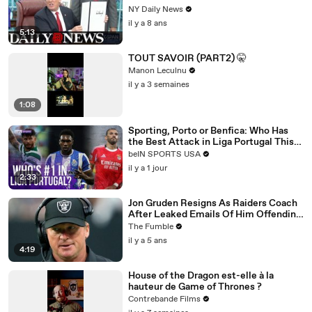
NY Daily News
il y a 8 ans
5:13
TOUT SAVOIR (PART2) 🤫
Manon Leculnu
il y a 3 semaines
1:08
Sporting, Porto or Benfica: Who Has
the Best Attack in Liga Portugal This
Season? | beIN SPORTS USA
beIN SPORTS USA
il y a 1 jour
2:33
Jon Gruden Resigns As Raiders Coach
After Leaked Emails Of Him Offending
Women, Gays, & Minorites
The Fumble
il y a 5 ans
4:19
House of the Dragon est-elle à la
hauteur de Game of Thrones ?
Contrebande Films