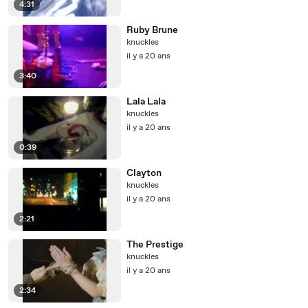
4:31
Ruby Brune
knuckles
il y a 20 ans
3:40
Lala Lala
knuckles
il y a 20 ans
0:39
Clayton
knuckles
il y a 20 ans
2:21
The Prestige
knuckles
il y a 20 ans
2:34