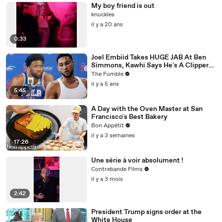
My boy friend is out
knuckles
il y a 20 ans
0:33
Joel Embiid Takes HUGE JAB At Ben
Simmons, Kawhi Says He's A Clipper
For Life: NBA Media Day Recap
The Fumble
il y a 5 ans
5:45
A Day with the Oven Master at San
Francisco's Best Bakery
Bon Appétit
il y a 3 semaines
17:26
Une série à voir absolument !
Contrebande Films
il y a 3 mois
2:42
President Trump signs order at the
White House