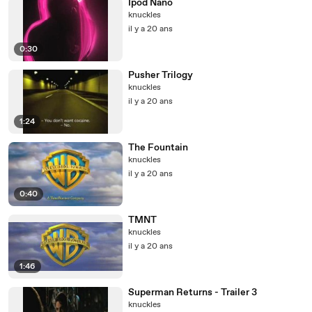
Ipod Nano
knuckles
il y a 20 ans
0:30
Pusher Trilogy
knuckles
il y a 20 ans
1:24
The Fountain
knuckles
il y a 20 ans
0:40
TMNT
knuckles
il y a 20 ans
1:46
Superman Returns - Trailer 3
knuckles