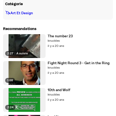
Catégorie
🦄
Art Et Design
Recommandations
The number 23
knuckles
il y a 20 ans
2:27
|
À suivre
Fight Night Round 3 - Get in the Ring
knuckles
il y a 20 ans
1:58
10th and Wolf
knuckles
il y a 20 ans
2:24