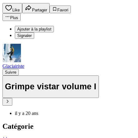
Like
Partager
Favori
Plus
Ajouter à la playlist
Signaler
Glaciairiste
Suivre
Grimpe vistar volume I
il y a 20 ans
Catégorie