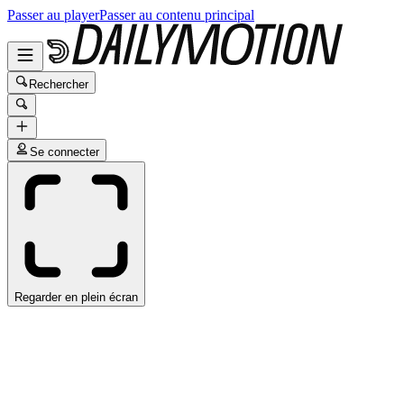
Passer au player
Passer au contenu principal
Rechercher
Se connecter
Regarder en plein écran