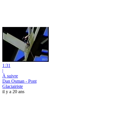
1:31
|
À suivre
Dan Osman - Pont
Glaciairiste
il y a 20 ans