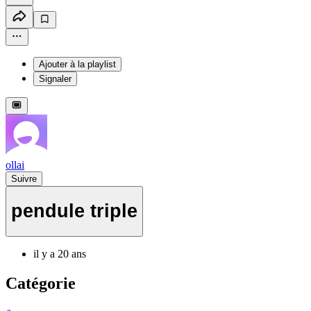
Ajouter à la playlist
Signaler
ollai
Suivre
pendule triple
il y a 20 ans
Catégorie