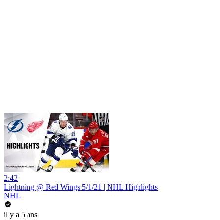
2:42
Lightning @ Red Wings 5/1/21 | NHL Highlights
NHL
il y a 5 ans