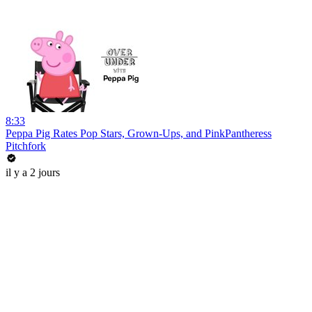
8:33
Peppa Pig Rates Pop Stars, Grown-Ups, and PinkPantheress
Pitchfork
il y a 2 jours