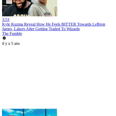
3:53
Kyle Kuzma Reveal How He Feels BITTER Towards LeBron
James, Lakers After Getting Traded To Wizards
The Fumble
il y a 5 ans