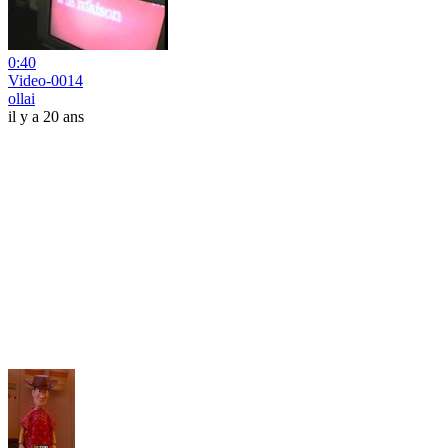
0:40
Video-0014
ollai
il y a 20 ans