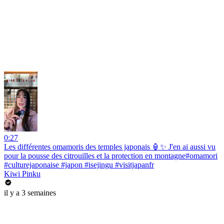
0:27
Les différentes omamoris des temples japonais 🏮✨ J'en ai aussi vu
pour la pousse des citrouilles et la protection en montagne#omamori
#culturejaponaise #japon #isejingu #visitjapanfr
Kiwi Pinku
il y a 3 semaines