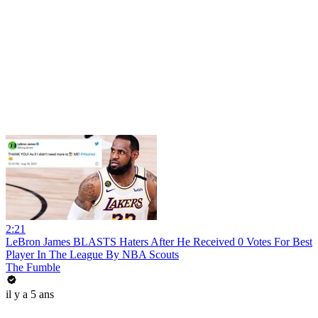
2:21
LeBron James BLASTS Haters After He Received 0 Votes For Best
Player In The League By NBA Scouts
The Fumble
il y a 5 ans