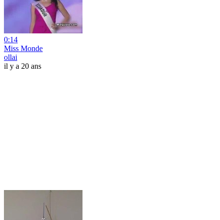
0:14
Miss Monde
ollai
il y a 20 ans