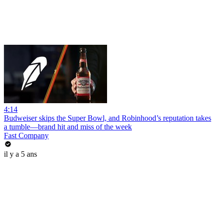
4:14
Budweiser skips the Super Bowl, and Robinhood’s reputation takes
a tumble—brand hit and miss of the week
Fast Company
il y a 5 ans