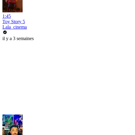
1:45
Toy Story 5
Lala_cinema
il y a 3 semaines