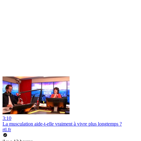
3:10
La musculation aide-t-elle vraiment à vivre plus longtemps ?
rtl.fr