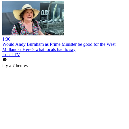
1:30
Would Andy Burnham as Prime Minister be good for the West
Midlands? Here’s what locals had to say
Local TV
il y a 7 heures