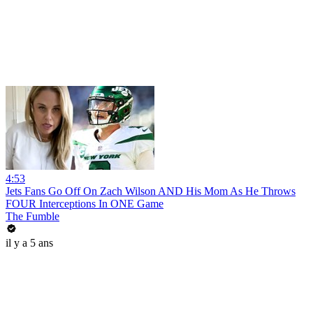
4:53
Jets Fans Go Off On Zach Wilson AND His Mom As He Throws
FOUR Interceptions In ONE Game
The Fumble
il y a 5 ans