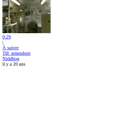
0:29
|
À suivre
Till_amundsen
Niddhog
il y a 20 ans