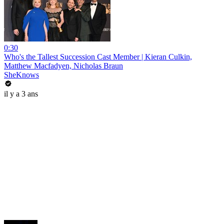
0:30
Who's the Tallest Succession Cast Member | Kieran Culkin,
Matthew Macfadyen, Nicholas Braun
SheKnows
il y a 3 ans