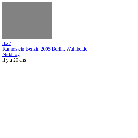
3:27
Rammstein Benzin 2005 Berlin, Wuhlheide
Niddhog
il y a 20 ans