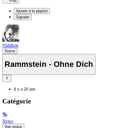
Plus
Ajouter à la playlist
Signaler
Niddhog
Suivre
Rammstein - Ohne Dich
il y a 20 ans
Catégorie
🗞
News
Voir moins