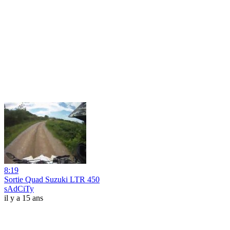
8:19
Sortie Quad Suzuki LTR 450
sAdCiTy
il y a 15 ans