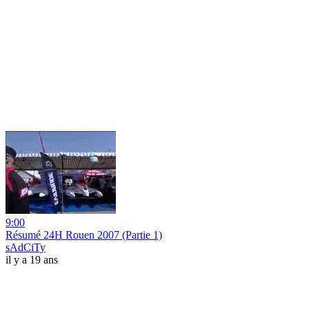
9:00
Résumé 24H Rouen 2007 (Partie 1)
sAdCiTy
il y a 19 ans