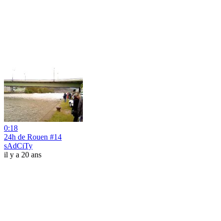
0:18
24h de Rouen #14
sAdCiTy
il y a 20 ans