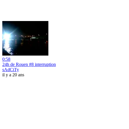
0:58
24h de Rouen #8 interruption
sAdCiTy
il y a 20 ans