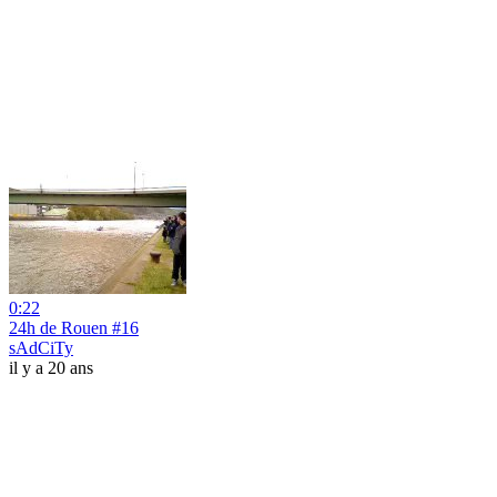
0:22
24h de Rouen #16
sAdCiTy
il y a 20 ans