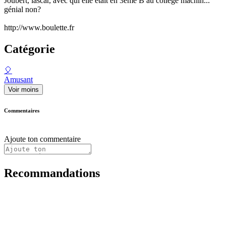
Joubert, lascar, avec qui elle était en 3ème B au collège machin...
génial non?
http://www.boulette.fr
Catégorie
🎈
Amusant
Voir moins
Commentaires
Ajoute ton commentaire
Recommandations