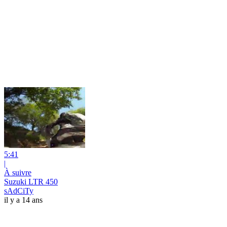
5:41
|
À suivre
Suzuki LTR 450
sAdCiTy
il y a 14 ans