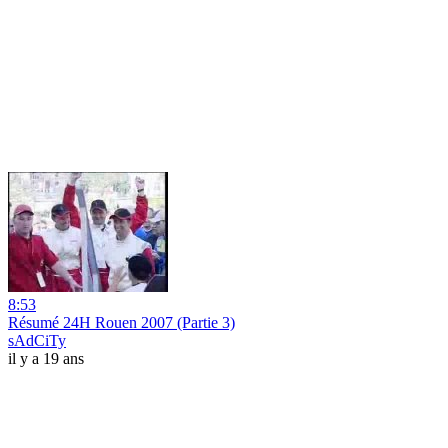
8:53
Résumé 24H Rouen 2007 (Partie 3)
sAdCiTy
il y a 19 ans