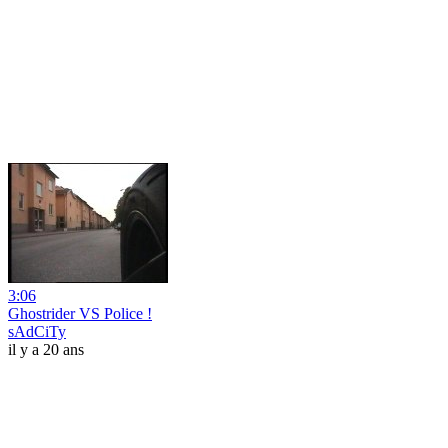
3:06
Ghostrider VS Police !
sAdCiTy
il y a 20 ans