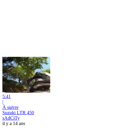
5:41
|
À suivre
Suzuki LTR 450
sAdCiTy
il y a 14 ans