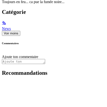
Toujours en feu... ca pue la fumée noire...
Catégorie
🗞
News
Voir moins
Commentaires
Ajoute ton commentaire
Recommandations