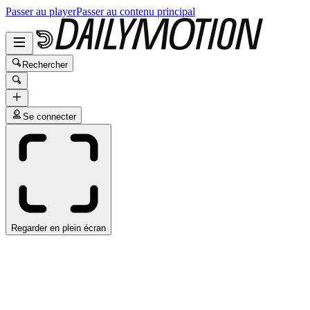
Passer au player
Passer au contenu principal
Rechercher
Se connecter
Regarder en plein écran