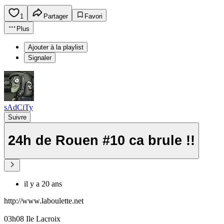
1
Partager
Favori
Plus
Ajouter à la playlist
Signaler
sAdCiTy
Suivre
24h de Rouen #10 ca brule !!
il y a 20 ans
http://www.laboulette.net
03h08 Ile Lacroix