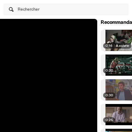
Rechercher
Recommanda
0:16
|
À suivre
0:20
0:30
0:25