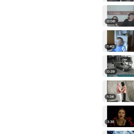
0:06
1:40
0:39
1:34
3:35