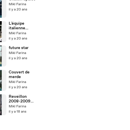
Mikl Farina
il y a 20 ans
L'équipe
italienne
s'entraine
Mikl Farina
il y a 20 ans
future star
Mikl Farina
il y a 20 ans
Couvert de
merde
Mikl Farina
il y a 20 ans
Reveillon
2008-2009
(2)
Mikl Farina
il y a 18 ans