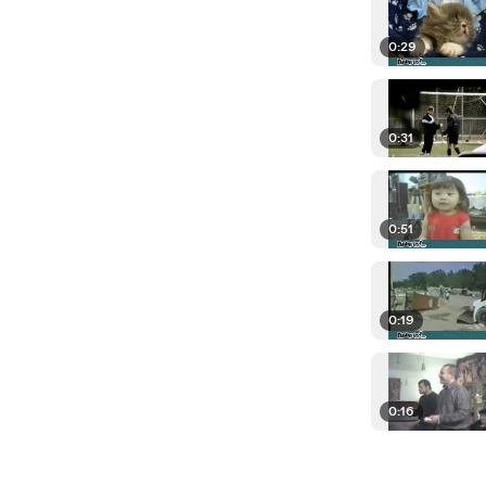
0:29
0:31
0:51
0:19
0:16