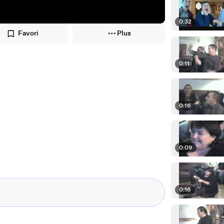
0:32
Favori
Plus
0:11
0:16
0:09
0:16