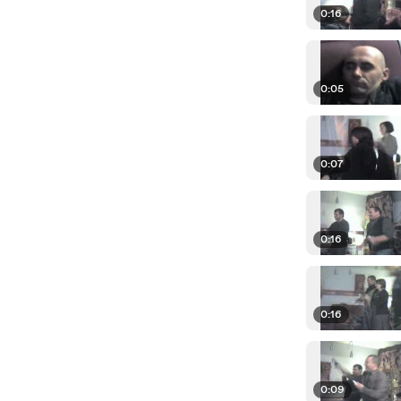
0:16
0:05
0:07
0:16
0:16
0:09