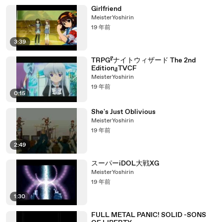
Girlfriend
MeisterYoshirin
19 年前
3:39
TRPG『ナイトウィザード The 2nd
Edition』TVCF
MeisterYoshirin
19 年前
0:15
She's Just Oblivious
MeisterYoshirin
19 年前
2:49
スーパーiDOL大戦XG
MeisterYoshirin
19 年前
1:30
FULL METAL PANIC! SOLID -SONS