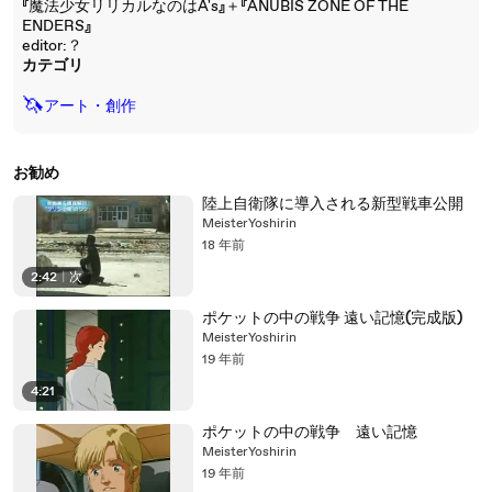
『魔法少女リリカルなのはA's』＋『ANUBIS ZONE OF THE
ENDERS』
editor:？
カテゴリ
🦄
アート・創作
お勧め
陸上自衛隊に導入される新型戦車公開
MeisterYoshirin
18 年前
2:42
|
次
ポケットの中の戦争 遠い記憶(完成版)
MeisterYoshirin
19 年前
4:21
ポケットの中の戦争 遠い記憶
MeisterYoshirin
19 年前