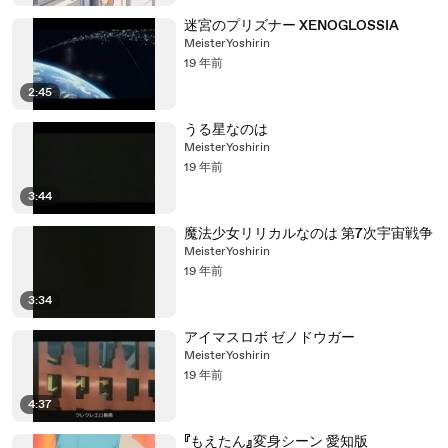
迷宮のプリズナー XENOGLOSSIA
MeisterYoshirin
19 年前
2:45
うる星なのは
MeisterYoshirin
19 年前
3:44
魔法少女リリカルなのは 第7次宇宙戦争
MeisterYoshirin
19 年前
3:34
アイマスロボ ゼノドウガー
MeisterYoshirin
19 年前
4:37
『もえたん』変身シーン 愛知版