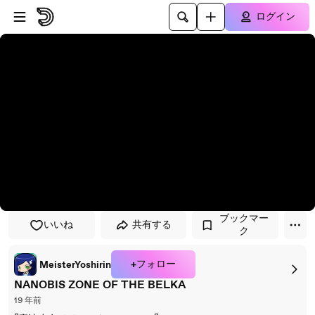
プレイヤーにスキップ
メインコンテンツにスキップ
ログイン
ブックマー
いいね
共有する
ク
+フォロー
MeisterYoshirin
NANOBIS ZONE OF THE BELKA
19 年前