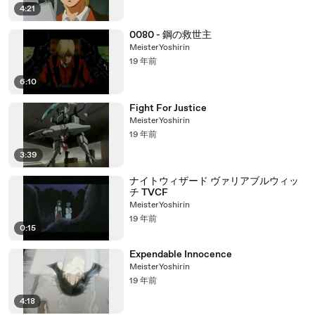
4:21
0080 - 鋼の救世主
MeisterYoshirin
19 年前
6:10
Fight For Justice
MeisterYoshirin
19 年前
3:39
ナイトウィザード ヴァリアブルウィッ
チ TVCF
MeisterYoshirin
19 年前
0:15
Expendable Innocence
MeisterYoshirin
19 年前
4:18