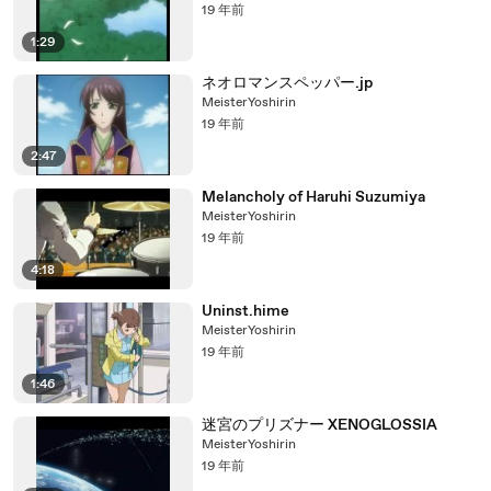
19 年前
1:29
ネオロマンスペッパー.jp
MeisterYoshirin
19 年前
2:47
Melancholy of Haruhi Suzumiya
MeisterYoshirin
19 年前
4:18
Uninst.hime
MeisterYoshirin
19 年前
1:46
迷宮のプリズナー XENOGLOSSIA
MeisterYoshirin
19 年前