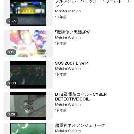
フルメタル・パニック！：ワールド・エ
ンド
MeisterYoshirin
19 年前
2:26
『魔砲使い黒姫』PV
MeisterYoshirin
19 年前
1:11
SOS 2007 Live P
MeisterYoshirin
19 年前
2:03
DTB風 電脳コイル - CYBER
DETECTIVE COIL-
MeisterYoshirin
19 年前
1:29
超重神ネオアンジェリーク
MeisterYoshirin