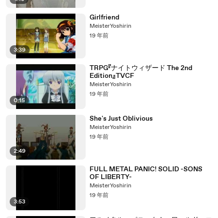
Girlfriend
MeisterYoshirin
19 年前
3:39
TRPG『ナイトウィザード The 2nd
Edition』TVCF
MeisterYoshirin
19 年前
0:15
She's Just Oblivious
MeisterYoshirin
19 年前
2:49
FULL METAL PANIC! SOLID -SONS
OF LIBERTY-
MeisterYoshirin
19 年前
3:53