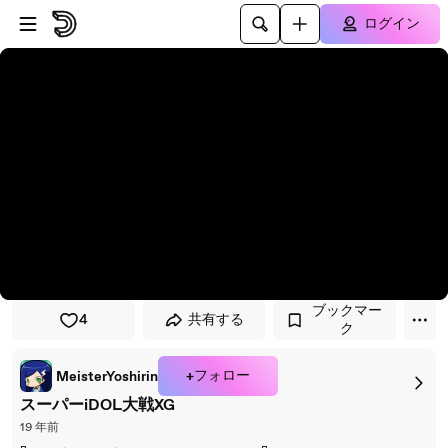
プレイヤーにスキップ
メインコンテンツにスキップ
ログイン
ブックマー
4
共有する
ク
+フォロー
MeisterYoshirin
スーパーiDOL大戦XG
19 年前