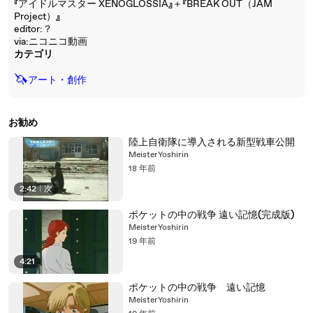
『アイドルマスター XENOGLOSSIA』＋『BREAK OUT（JAM
Project）』
editor:？
via:ニコニコ動画
カテゴリ
🦄
アート・創作
お勧め
陸上自衛隊に導入される新型戦車公開
MeisterYoshirin
18 年前
2:42
|
次
ポケットの中の戦争 遠い記憶(完成版)
MeisterYoshirin
19 年前
4:21
ポケットの中の戦争 遠い記憶
MeisterYoshirin