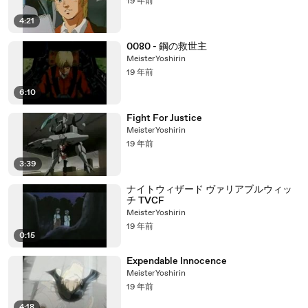
19 年前
4:21
0080 - 鋼の救世主
MeisterYoshirin
19 年前
6:10
Fight For Justice
MeisterYoshirin
19 年前
3:39
ナイトウィザード ヴァリアブルウィッ
チ TVCF
MeisterYoshirin
19 年前
0:15
Expendable Innocence
MeisterYoshirin
19 年前
4:18