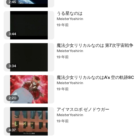
2:45
うる星なのは
MeisterYoshirin
19 年前
3:44
魔法少女リリカルなのは 第7次宇宙戦争
MeisterYoshirin
19 年前
3:34
魔法少女リリカルなのはA's 空の軌跡SC
MeisterYoshirin
19 年前
2:20
アイマスロボ ゼノドウガー
MeisterYoshirin
19 年前
4:37