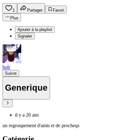
1
Partager
Favori
Plus
Ajouter à la playlist
Signaler
bob
Suivre
Generique
il y a 20 ans
un regroupement d'amis et de procheqs
Catégorie