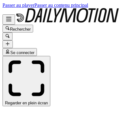
Passer au player
Passer au contenu principal
Rechercher
Se connecter
Regarder en plein écran