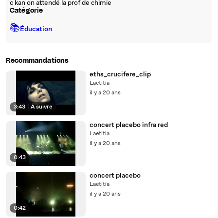
c kan on attendé la prof de chimie
Catégorie
📚
Éducation
Recommandations
eths_crucifere_clip
Laetitia
il y a 20 ans
3:43
|
À suivre
concert placebo infra red
Laetitia
il y a 20 ans
0:43
concert placebo
Laetitia
il y a 20 ans
0:42