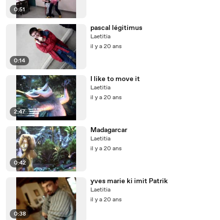
0:51
pascal légitimus
Laetitia
il y a 20 ans
0:14
I like to move it
Laetitia
il y a 20 ans
2:47
Madagarcar
Laetitia
il y a 20 ans
0:42
yves marie ki imit Patrik
Laetitia
il y a 20 ans
0:38