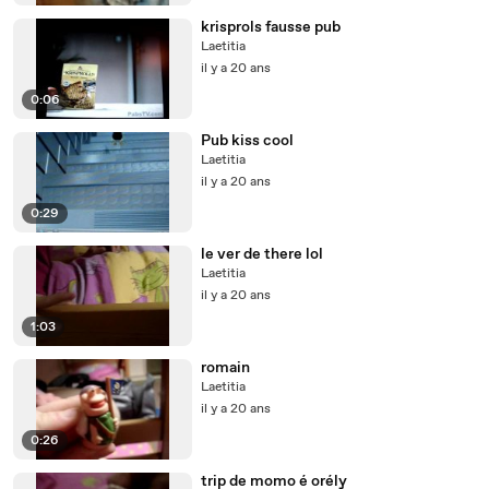
krisprols fausse pub
Laetitia
il y a 20 ans
0:06
Pub kiss cool
Laetitia
il y a 20 ans
0:29
le ver de there lol
Laetitia
il y a 20 ans
1:03
romain
Laetitia
il y a 20 ans
0:26
trip de momo é orély