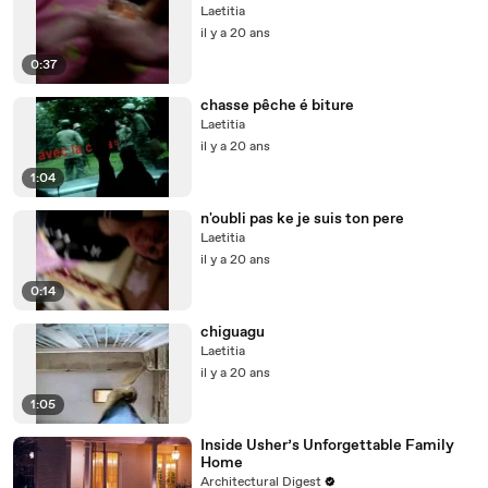
Laetitia
il y a 20 ans
0:37
chasse pêche é biture
Laetitia
il y a 20 ans
1:04
n'oubli pas ke je suis ton pere
Laetitia
il y a 20 ans
0:14
chiguagu
Laetitia
il y a 20 ans
1:05
Inside Usher’s Unforgettable Family
Home
Architectural Digest