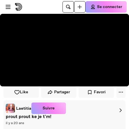
Passer au player
Passer au contenu principal
Se connecter
Like
Partager
Favori
Suivre
Laetitia
prout prout ke je t'm!
il y a 20 ans