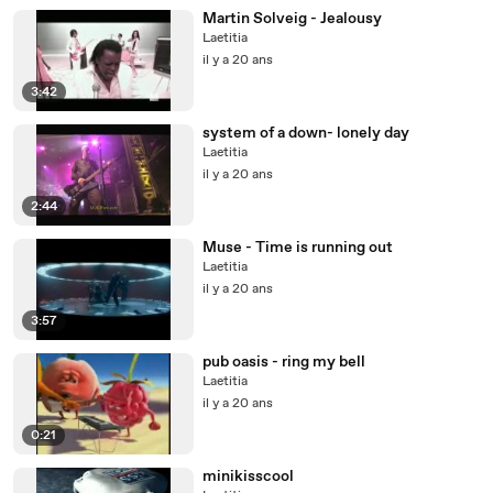
Martin Solveig - Jealousy
Laetitia
il y a 20 ans
3:42
system of a down- lonely day
Laetitia
il y a 20 ans
2:44
Muse - Time is running out
Laetitia
il y a 20 ans
3:57
pub oasis - ring my bell
Laetitia
il y a 20 ans
0:21
minikisscool