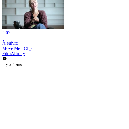
2:03
|
À suivre
Move Me - Clip
FilmAffinity
il y a 4 ans