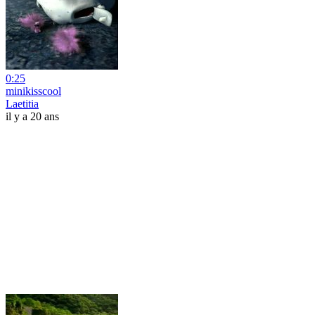
0:25
minikisscool
Laetitia
il y a 20 ans