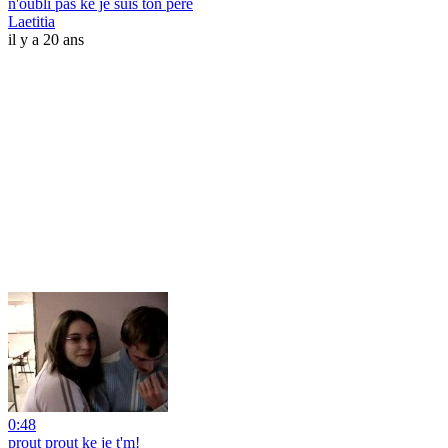
n'oubli pas ke je suis ton pere
Laetitia
il y a 20 ans
0:48
prout prout ke je t'm!