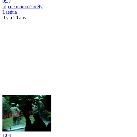
0:37
trip de momo é orély
Laetitia
il y a 20 ans
1:04