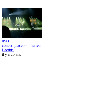
0:43
concert placebo infra red
Laetitia
il y a 20 ans