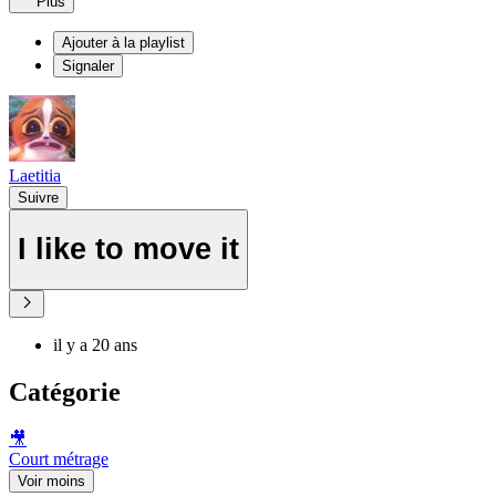
Plus
Ajouter à la playlist
Signaler
Laetitia
Suivre
I like to move it
il y a 20 ans
Catégorie
🎥
Court métrage
Voir moins