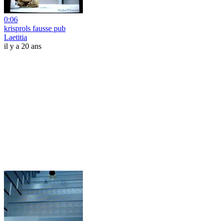
0:06
krisprols fausse pub
Laetitia
il y a 20 ans