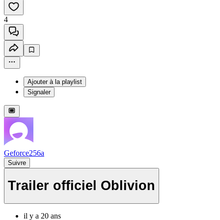
4
Ajouter à la playlist
Signaler
Geforce256a
Suivre
Trailer officiel Oblivion
il y a 20 ans