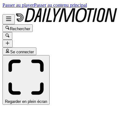
Passer au player
Passer au contenu principal
Rechercher
Se connecter
Regarder en plein écran