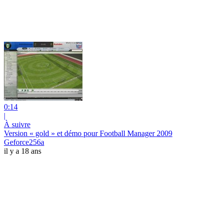
0:14
|
À suivre
Version « gold » et démo pour Football Manager 2009
Geforce256a
il y a 18 ans