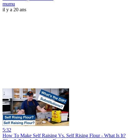
mumu
il y a 20 ans
5:32
How To Make Self Raising Vs. Self Rising Flour - What Is It?