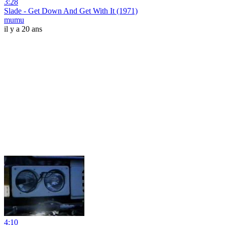
3:28
Slade - Get Down And Get With It (1971)
mumu
il y a 20 ans
4:10