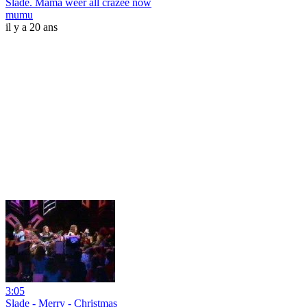
Slade. Mama weer all crazee now
mumu
il y a 20 ans
3:05
Slade - Merry - Christmas