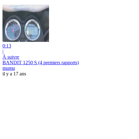
0:13
|
À suivre
BANDIT 1250 S (4 premiers rapports)
mumu
il y a 17 ans