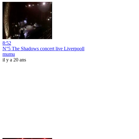
8:52
N°5 The Shadows concert live Liverpooll
mumu
il y a 20 ans