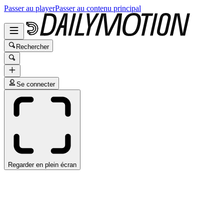
Passer au player
Passer au contenu principal
Rechercher
Se connecter
Regarder en plein écran