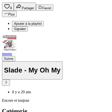
9
Partager
Favori
Plus
Ajouter à la playlist
Signaler
mumu
Suivre
Slade - My Oh My
il y a 20 ans
Encore et toujour
Catégorie