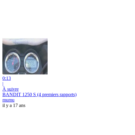
0:13
|
À suivre
BANDIT 1250 S (4 premiers rapports)
mumu
il y a 17 ans