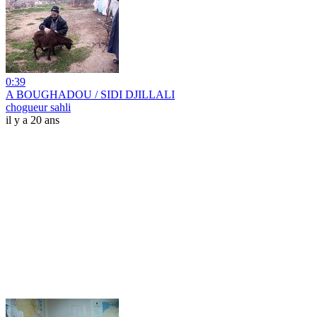
0:39
A BOUGHADOU / SIDI DJILLALI
chogueur sahli
il y a 20 ans