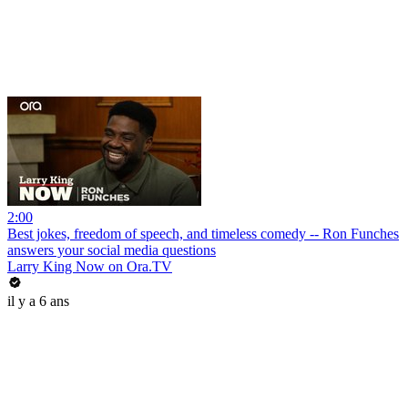
2:00
Best jokes, freedom of speech, and timeless comedy -- Ron Funches
answers your social media questions
Larry King Now on Ora.TV
il y a 6 ans