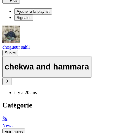
Plus
Ajouter à la playlist
Signaler
chogueur sahli
Suivre
chekwa and hammara
il y a 20 ans
Catégorie
🗞
News
Voir moins