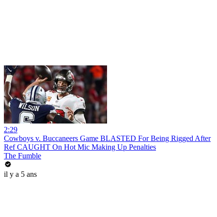
2:29
Cowboys v. Buccaneers Game BLASTED For Being Rigged After
Ref CAUGHT On Hot Mic Making Up Penalties
The Fumble
il y a 5 ans