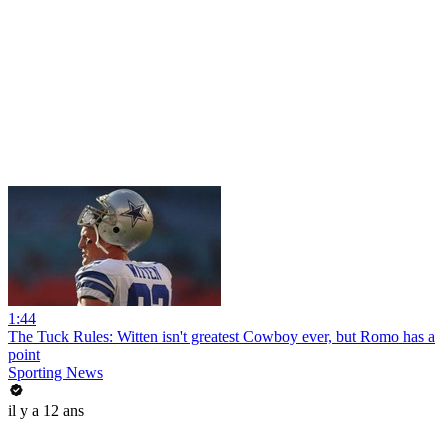
1:44
The Tuck Rules: Witten isn't greatest Cowboy ever, but Romo has a
point
Sporting News
il y a 12 ans