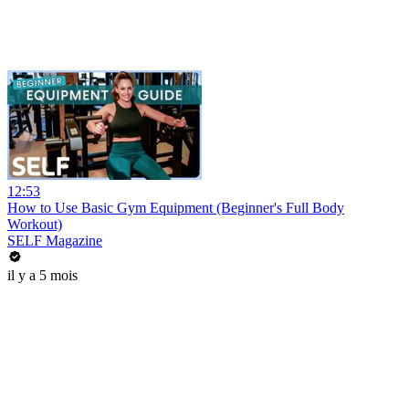
12:53
How to Use Basic Gym Equipment (Beginner's Full Body
Workout)
SELF Magazine
il y a 5 mois