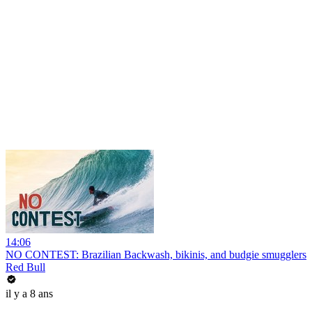
14:06
NO CONTEST: Brazilian Backwash, bikinis, and budgie smugglers
Red Bull
il y a 8 ans