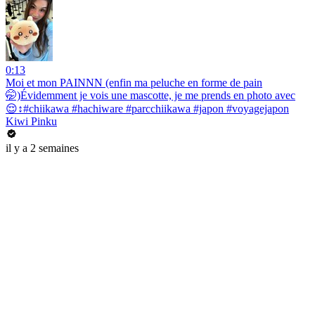
0:13
Moi et mon PAINNN (enfin ma peluche en forme de pain
🤭)Évidemment je vois une mascotte, je me prends en photo avec
😌↕️#chiikawa #hachiware #parcchiikawa #japon #voyagejapon
Kiwi Pinku
il y a 2 semaines