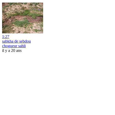
1:27
sabkha de sebdou
chogueur sahli
il y a 20 ans