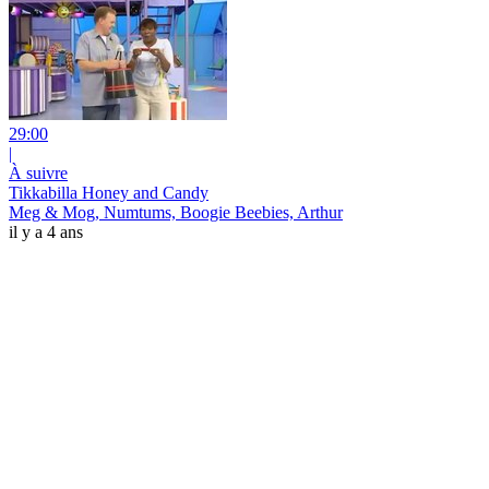
29:00
|
À suivre
Tikkabilla Honey and Candy
Meg & Mog, Numtums, Boogie Beebies, Arthur
il y a 4 ans