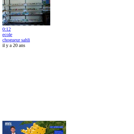
0:12
ecole
chogueur sahli
il y a 20 ans