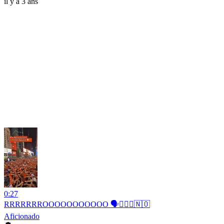
il y a 3 ans
0:27
RRRRRRROOOOOOOOOOO 🗣️🚣🏻‍♂️🇳🇴
Aficionado