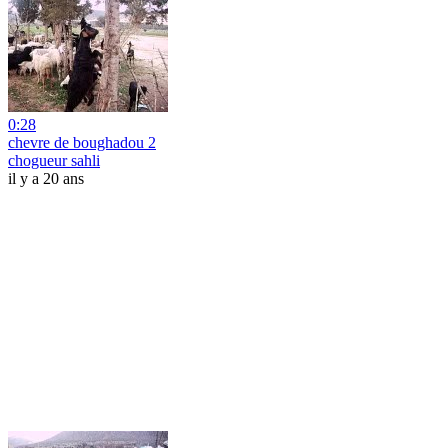
0:28
chevre de boughadou 2
chogueur sahli
il y a 20 ans