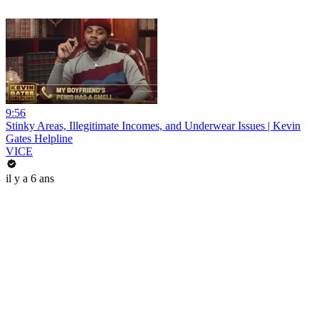
9:56
Stinky Areas, Illegitimate Incomes, and Underwear Issues | Kevin
Gates Helpline
VICE
il y a 6 ans