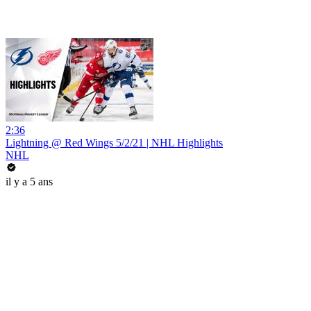
2:36
Lightning @ Red Wings 5/2/21 | NHL Highlights
NHL
il y a 5 ans