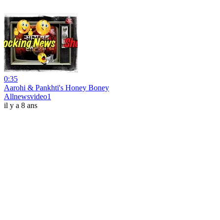
0:35
Aarohi & Pankhti's Honey Boney
Allnewsvideo1
il y a 8 ans